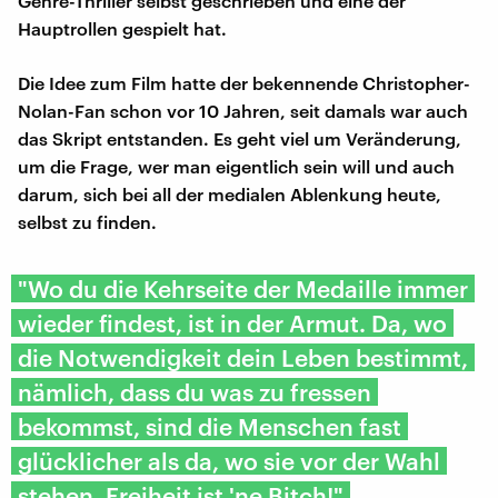
Genre-Thriller selbst geschrieben und eine der
Hauptrollen gespielt hat.
Die Idee zum Film hatte der bekennende Christopher-
Nolan-Fan schon vor 10 Jahren, seit damals war auch
das Skript entstanden. Es geht viel um Veränderung,
um die Frage, wer man eigentlich sein will und auch
darum, sich bei all der medialen Ablenkung heute,
selbst zu finden.
"Wo du die Kehrseite der Medaille immer
wieder findest, ist in der Armut. Da, wo
die Notwendigkeit dein Leben bestimmt,
nämlich, dass du was zu fressen
bekommst, sind die Menschen fast
glücklicher als da, wo sie vor der Wahl
stehen. Freiheit ist 'ne Bitch!"