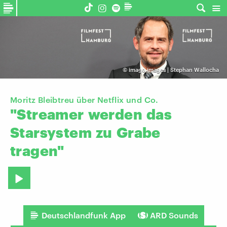
©
imago images | Stephan Wallocha
Moritz Bleibtreu über Netflix und Co.
"Streamer
werden
das
Starsystem
zu
Grabe
tragen"
Deutschlandfunk App
ARD Sounds