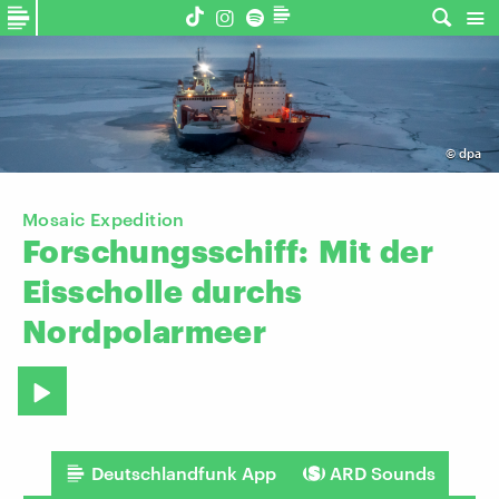
©
dpa
Mosaic Expedition
Forschungsschiff:
Mit
der
Eisscholle
durchs
Nordpolarmeer
Deutschlandfunk App
ARD Sounds