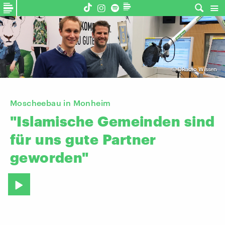
©
DRadio Wissen
Moscheebau in Monheim
"Islamische
Gemeinden
sind
für
uns
gute
Partner
geworden"