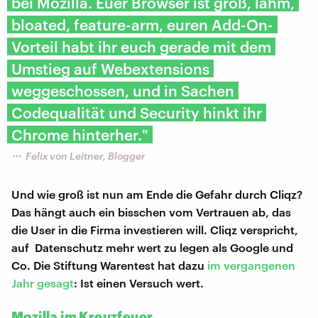
bei Mozilla. Euer Browser ist groß, lahm,
bloated, feature-arm, euren Add-On-
Vorteil habt ihr euch gerade mit dem
Umstieg auf Webextensions
weggeschossen, und in Sachen
Codequalität und Security hinkt ihr
Chrome hinterher."
Felix von Leitner, Blogger
Und wie groß ist nun am Ende die Gefahr durch Cliqz?
Das hängt auch ein bisschen vom Vertrauen ab, das
die User in die Firma investieren will. Cliqz verspricht,
auf Datenschutz mehr wert zu legen als Google und
Co. Die Stiftung Warentest hat dazu
im vergangenen
Jahr gesagt
: Ist einen Versuch wert.
Mozilla im Kreuzfeuer