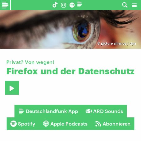
©
picture alliance / dpa
Privat? Von wegen!
Firefox
und
der
Datenschutz
Deutschlandfunk App
ARD Sounds
Spotify
Apple Podcasts
Abonnieren