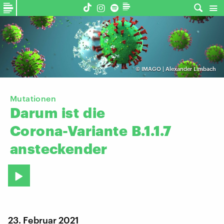
©
IMAGO | Alexander Limbach
Mutationen
Darum
ist
die
Corona-Variante
B.1.1.7
ansteckender
23. Februar 2021