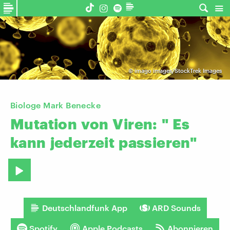
©
imago images/StockTrek Images
Biologe Mark Benecke
Mutation
von
Viren:
"
Es
kann
jederzeit
passieren"
Deutschlandfunk App
ARD Sounds
Spotify
Apple Podcasts
Abonnieren