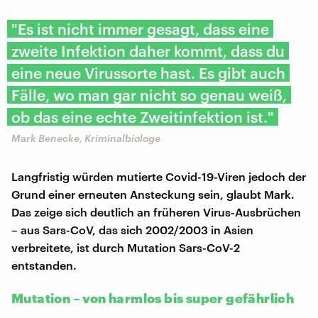
"Es ist nicht immer gesagt, dass eine
zweite Infektion daher kommt, dass du
eine neue Virussorte hast. Es gibt auch
Fälle, wo man gar nicht so genau weiß,
ob das eine echte Zweitinfektion ist."
Mark Benecke, Kriminalbiologe
Langfristig würden mutierte Covid-19-Viren jedoch der
Grund einer erneuten Ansteckung sein, glaubt Mark.
Das zeige sich deutlich an früheren Virus-Ausbrüchen
– aus Sars-CoV, das sich 2002/2003 in Asien
verbreitete, ist durch Mutation Sars-CoV-2
entstanden.
Mutation – von harmlos bis super gefährlich