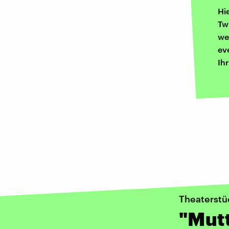
Hi
Tw
we
ev
Ih
Theaterstü
"Mutt