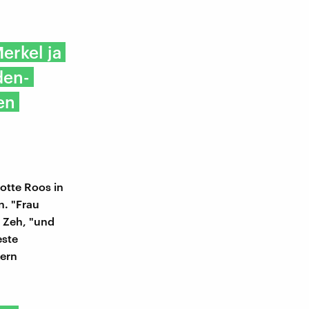
erkel ja
den-
en
lotte Roos in
n. "Frau
i Zeh, "und
este
Kern