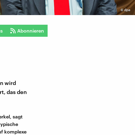
©
dpa
ts
Abonnieren
en wird
rt, das den
erkel, sagt
typische
auf komplexe