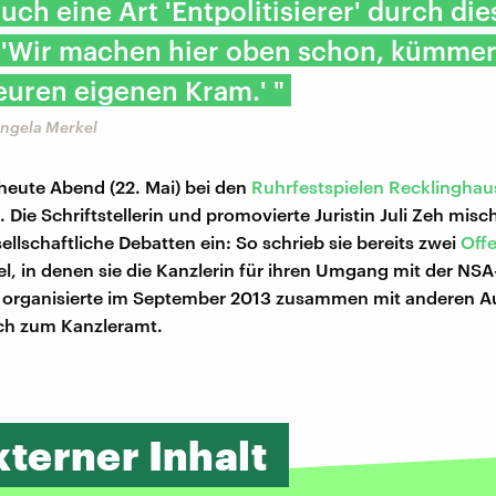
 auch eine Art 'Entpolitisierer' durch die
 'Wir machen hier oben schon, kümmer
uren eigenen Kram.' "
Angela Merkel
 heute Abend (22. Mai) bei den
Ruhrfestspielen Recklingha
 Die Schriftstellerin und promovierte Juristin Juli Zeh misc
ellschaftliche Debatten ein: So schrieb sie bereits zwei
Offe
l, in denen sie die Kanzlerin für ihren Umgang mit der NSA
nd organisierte im September 2013 zusammen mit anderen A
ch zum Kanzleramt.
xterner Inhalt