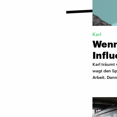
Karl
Wenn
Influ
Karl träumt 
wagt den Spr
Arbeit. Dan