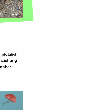
61 (Symbolbild)
 plötzlich
Anziehung
ennbar