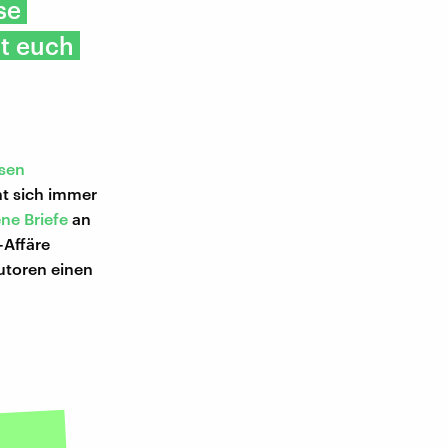
se
t euch
usen
ht sich immer
ne Briefe
an
-Affäre
utoren einen