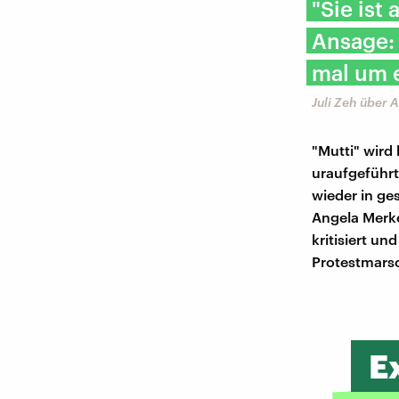
"Sie ist
Ansage:
mal um e
Juli Zeh über 
"Mutti" wird
uraufgeführt.
wieder in ges
Angela Merke
kritisiert u
Protestmars
E