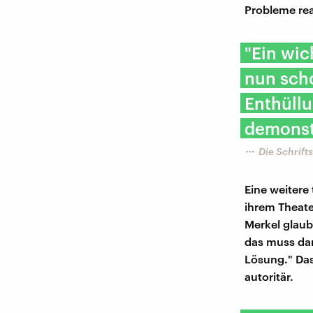
Probleme rea
"Ein wic
nun scho
Enthüllu
demonstr
Die Schrift
Eine weitere
ihrem Theate
Merkel glaub
das muss dan
Lösung." Das 
autoritär.