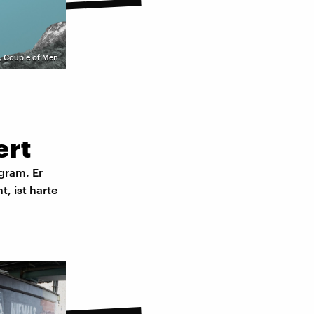
,
Couple of Men
ert
agram. Er
, ist harte