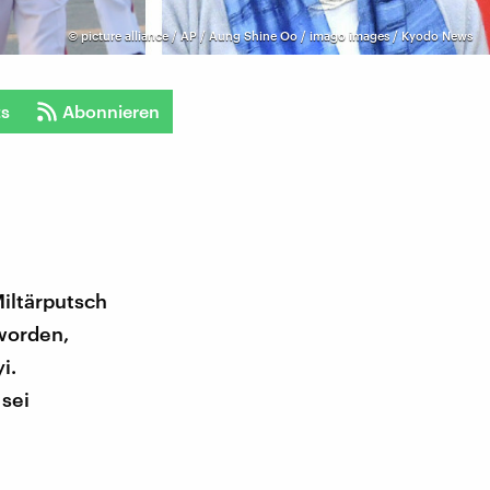
©
picture alliance / AP / Aung Shine Oo / imago images / Kyodo News
ts
Abonnieren
Miltärputsch
worden,
i.
sei