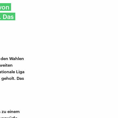
von
. Das
i den Wahlen
zweiten
tionale Liga
 geholt. Das
s zu einem
vorwürfe