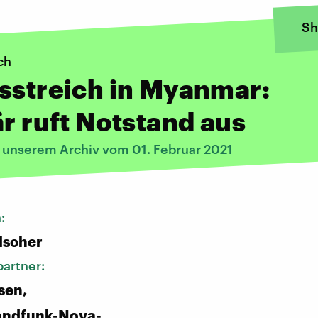
Sh
ch
sstreich in Myanmar:
är ruft Notstand aus
s unserem Archiv vom 01. Februar 2021
n:
lscher
artner:
sen,
andfunk-Nova-