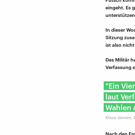
eingeht. Es 
unterstützen
In dieser Wo
Sitzung zusa
ist also nich
Das Militär h
Verfassung si
"Ein Vie
laut Ver
Wahlen 
Klaus Jansen,
Nach den Erg