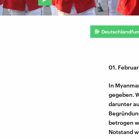
Deutschlandfu
01. Februar
In Myanmar 
gegeben. W
darunter a
Begründung
betrogen w
Notstand w