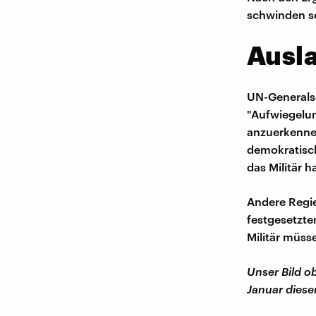
schwinden se
Ausla
UN-Generalse
"Aufwiegelu
anzuerkennen
demokratisch
das Militär 
Andere Regie
festgesetzte
Militär müss
Unser Bild o
Januar diese