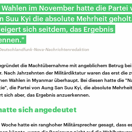
 Wahlen im November hatte die Partei 
 Suu Kyi die absolute Mehrheit geholt
weigert sich seitdem, das Ergebnis
ennen."
 Deutschlandfunk-Nova-Nachrichtenredaktion
begründet die Machtübernahme mit angeblichem Betrug be
 Nach Jahrzehnten der Militärdiktatur waren das erst die 
en Wahlen in Myanmar überhaupt. Bei diesen hatte die "Na
ie", die Partei von Aung San Suu Kyi, die absolute Mehrheit
ert sich aber, das Ergebnis anzuerkennen.
hatte sich angedeutet
te Woche hatte ein ranghoher Militärsprecher gesagt, dass e
en könnte, wenn die Regierung nicht auf die Wahlbetrugs