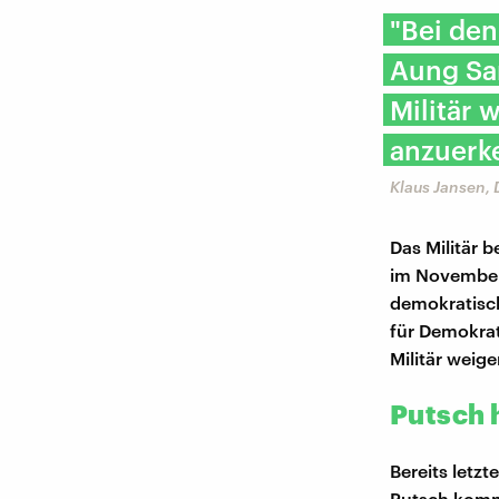
"Bei den
Aung San
Militär 
anzuerk
Klaus Jansen,
Das Militär 
im November.
demokratisch
für Demokrat
Militär weig
Putsch 
Bereits letz
Putsch komm