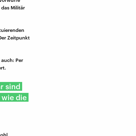
das Militär
ituierenden
Der Zeitpunkt
n auch: Per
rt.
r sind
, wie die
wohl