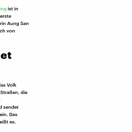
ing
ist in
erste
erin Aung San
uch von
net
das Volk
Straßen, die
r
d sendet
ein. Das
eißt es.