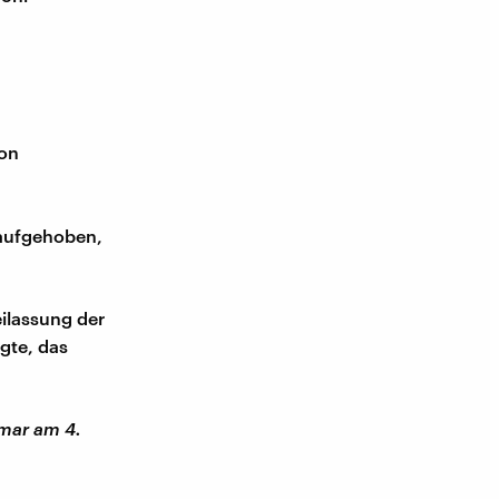
von
 aufgehoben,
ilassung der
gte, das
nmar am 4.