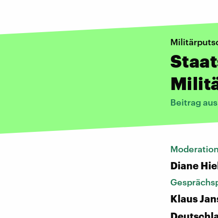
Militärputs
Staat
Milit
Beitrag au
Moderatio
Diane Hie
Gesprächsp
Klaus Jan
Deutschl