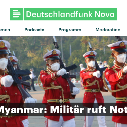
"The Seed" von The Roots feat. 
emen
Podcasts
Programm
Moderation
Myanmar:
Militär
ruft
No