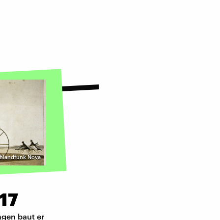
chlandfunk Nova
817
ingen baut er