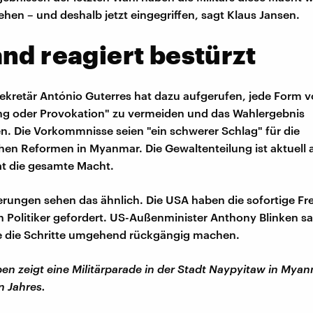
hen – und deshalb jetzt eingegriffen, sagt Klaus Jansen.
nd reagiert bestürzt
kretär António Guterres hat dazu aufgerufen, jede Form 
ng oder Provokation" zu vermeiden und das Wahlergebnis
. Die Vorkommnisse seien "ein schwerer Schlag" für die
en Reformen in Myanmar. Die Gewaltenteilung ist aktuell
hat die gesamte Macht.
rungen sehen das ähnlich. Die USA haben die sofortige Fre
n Politiker gefordert. US-Außenminister Anthony Blinken sa
e die Schritte umgehend rückgängig machen.
ben zeigt eine Militärparade in der Stadt Naypyitaw in Mya
n Jahres.