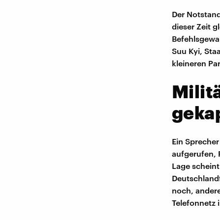
Der Notstand
dieser Zeit 
Befehlsgewal
Suu Kyi, Sta
kleineren Pa
Milit
geka
Ein Sprecher
aufgerufen, 
Lage scheint
Deutschlandf
noch, andere
Telefonnetz 