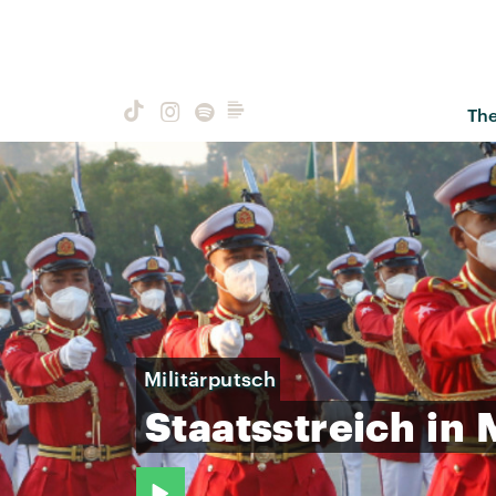
Th
Militärputsch
Staatsstreich
in