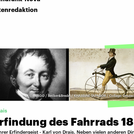
tenredaktion
©
IMAGO / Becker&Bredel / KHARBINE-TAPABOR / Collage: Deuts
ais
rfindung des Fahrrads 1
ahrer Erfindergeist - Karl von Drais. Neben vielen anderen D