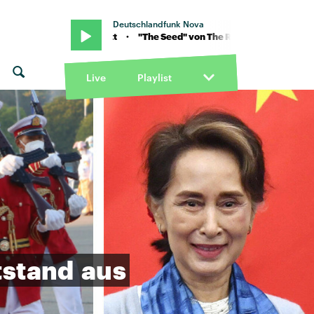
Deutschlandfunk Nova
Cody Chestnutt · "The Seed" von The Roots feat. Cody Chestnutt · "
Live
Playlist
tstand
aus