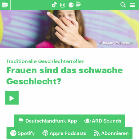
©
Imago | Westend61
Traditionelle Geschlechterrollen
Frauen
sind
das
schwache
Geschlecht?
Deutschlandfunk App
ARD Sounds
Spotify
Apple Podcasts
Abonnieren