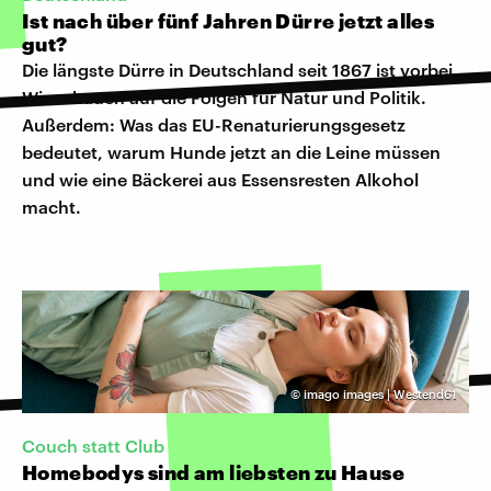
Ist nach über fünf Jahren Dürre jetzt alles
gut?
Die längste Dürre in Deutschland seit 1867 ist vorbei.
Wir schauen auf die Folgen für Natur und Politik.
Außerdem: Was das EU-Renaturierungsgesetz
bedeutet, warum Hunde jetzt an die Leine müssen
und wie eine Bäckerei aus Essensresten Alkohol
macht.
©
imago images | Westend61
Couch statt Club
Homebodys sind am liebsten zu Hause