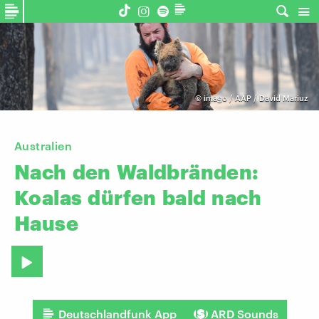
©
imago / AAP / David Mariuz
Australien
Nach
den
Waldbränden:
Koalas
dürfen
bald
nach
Hause
Deutschlandfunk App
ARD Sounds