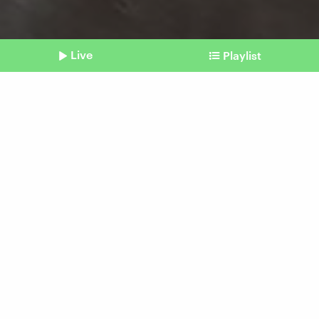
Live
Playlist
©
IMAGO / Europa Press
Shownotes
Unwetter und ihre Folgen
Klimawandel: Warnsysteme
müssen modernisiert
werden
Beitrag aus unserem Archiv vom 31. Oktober
2024