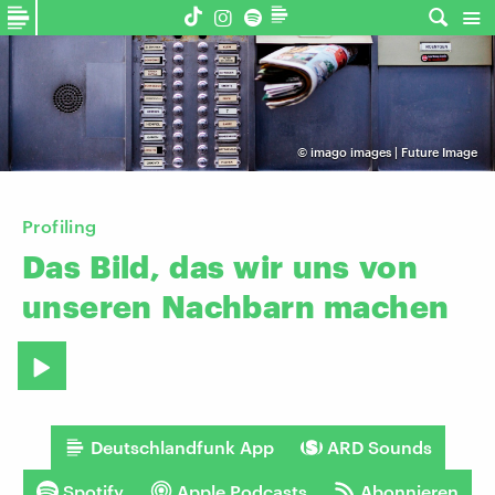
©
imago images | Future Image
Profiling
Das
Bild,
das
wir
uns
von
unseren
Nachbarn
machen
Deutschlandfunk App
ARD Sounds
Spotify
Apple Podcasts
Abonnieren