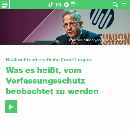
©
picture alliance/dpa | Heiko Rebsch
Nachrichtendienstliche Ermittlungen
Was
es
heißt,
vom
Verfassungsschutz
beobachtet
zu
werden