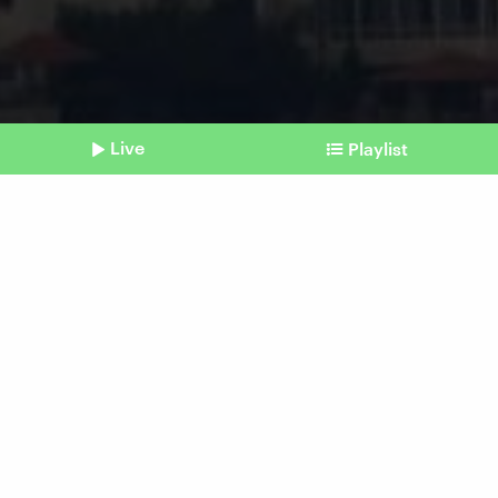
Live
Playlist
©
Imago | Xinhua
Shownotes
Nahost
Kompliziertes Verhältnis
zwischen Hisbollah und
libanesischer Bevölkerung