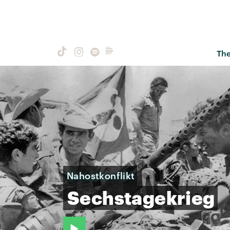
Th
Nahostkonflikt
Sechstagekrieg