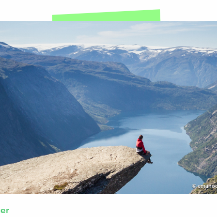
©
emanoo
er