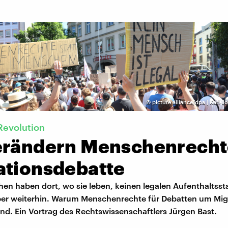
©
picture alliance/dpa | Karl-
 Revolution
erändern Menschenrecht
ationsdebatte
en haben dort, wo sie leben, keinen legalen Aufenthaltsst
ber weiterhin. Warum Menschenrechte für Debatten um Mig
ind. Ein Vortrag des Rechtswissenschaftlers Jürgen Bast.