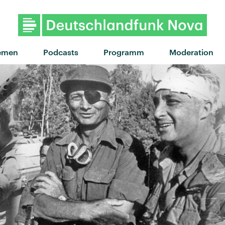
"Saufen" von Haller x Das Lu
emen
Podcasts
Programm
Moderation