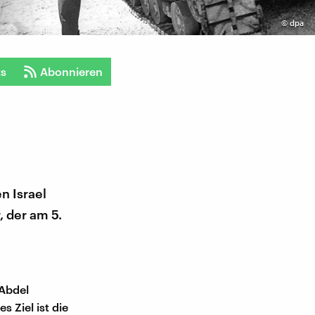
©
dpa
ts
Abonnieren
n Israel
 der am 5.
 Abdel
 Ziel ist die