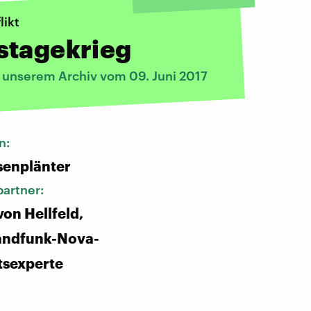
likt
stagekrieg
s unserem Archiv vom 09. Juni 2017
n:
senplänter
artner:
von Hellfeld,
andfunk-Nova-
tsexperte