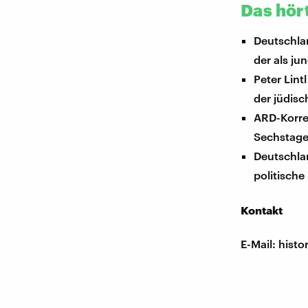
Das hört
Deutschla
der als ju
Peter Lint
der jüdisc
ARD-Korre
Sechstagek
Deutschla
politische
Kontakt
E-Mail: his