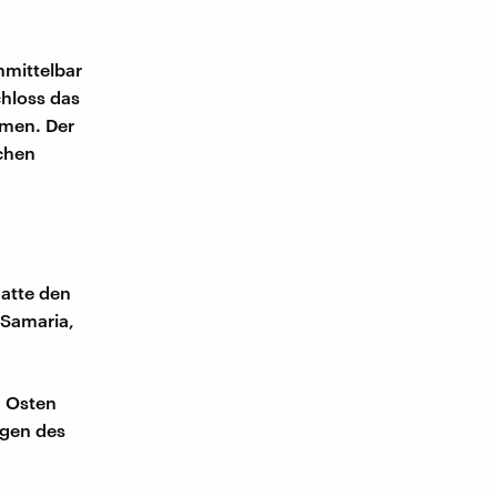
nmittelbar
hloss das
mmen. Der
chen
hatte den
 Samaria,
n Osten
lgen des