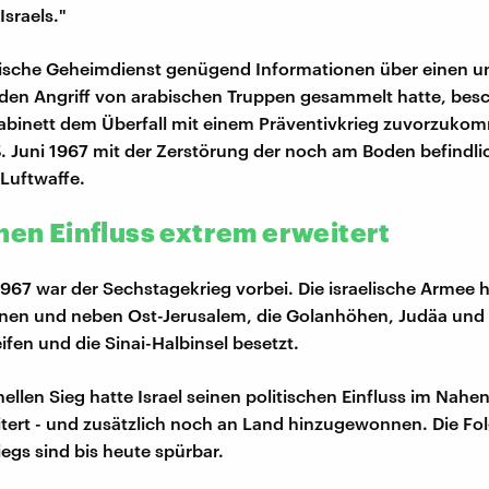
Israels."
elische Geheimdienst genügend Informationen über einen u
en Angriff von arabischen Truppen gesammelt hatte, besc
Kabinett dem Überfall mit einem Präventivkrieg zuvorzuko
 Juni 1967 mit der Zerstörung der noch am Boden befindli
Luftwaffe.
chen Einfluss extrem erweitert
1967 war der Sechstagekrieg vorbei. Die israelische Armee 
nen und neben Ost-Jerusalem, die Golanhöhen, Judäa und
ifen und die Sinai-Halbinsel besetzt.
ellen Sieg hatte Israel seinen politischen Einfluss im Nahe
tert - und zusätzlich noch an Land hinzugewonnen. Die Fo
egs sind bis heute spürbar.