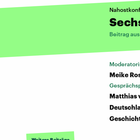
Nahostkonf
Sech
Beitrag au
Moderatori
Meike Ro
Gesprächsp
Matthias 
Deutschl
Geschich
Weitere Beiträge