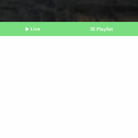
Live
Playlist
©
AP Photo / Abdel Kareem Hana
Shownotes
Nahostkrieg
Schwerer israelischer
Luftangriff bei Chan Yunis
Beitrag aus unserem Archiv vom 10.
September 2024