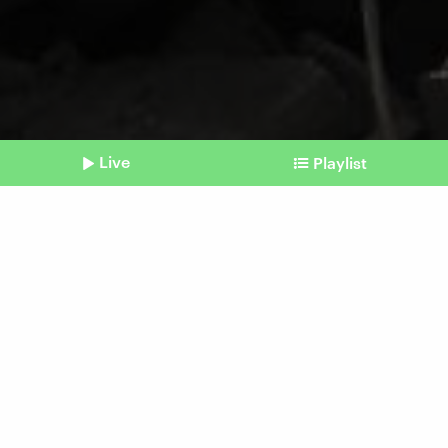
Live
Playlist
©
picture alliance/dpa | Mohammad Abu Elsebah
Shownotes
Nahostkrieg
Verhandlungen über
Feuerpause und Freilassung