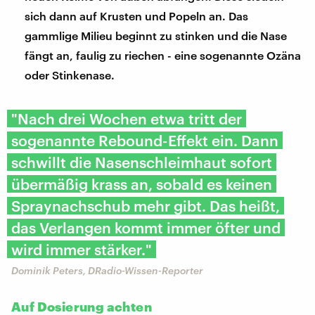
sich dann auf Krusten und Popeln an. Das
gammlige Milieu beginnt zu stinken und die Nase
fängt an, faulig zu riechen - eine sogenannte Ozäna
oder Stinkenase.
"Nach drei Wochen etwa tritt der
sogenannte Rebound-Effekt ein. Dann
schwillt die Nasenschleimhaut sofort
übermäßig krass an, sobald es keinen
Spraynachschub mehr gibt. Das heißt,
das Verlangen kommt immer öfter und
wird immer stärker."
Dominik Peters, DRadio-Wissen-Reporter
Auf Dosierung achten