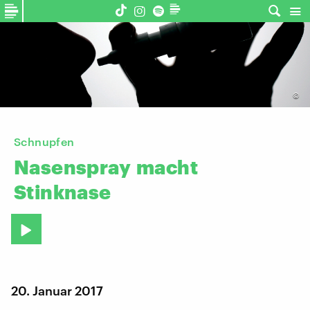
©
Schnupfen
Nasenspray
macht
Stinknase
20. Januar 2017