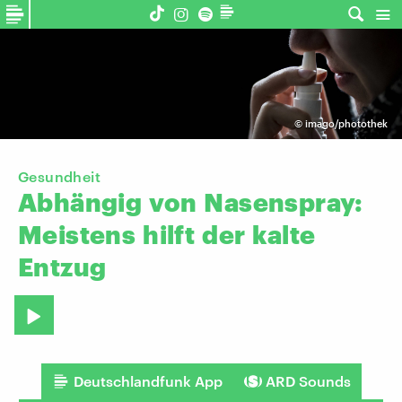
©
imago/photothek
Gesundheit
Abhängig
von
Nasenspray:
Meistens
hilft
der
kalte
Entzug
Deutschlandfunk App
ARD Sounds