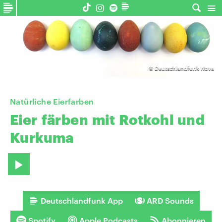
©
Deutschlandfunk Nova
Natürliche Eierfarben
Eier
färben
mit
Rotkohl
und
Kurkuma
Deutschlandfunk App
ARD Sounds
Spotify
Apple Podcasts
Abonnieren