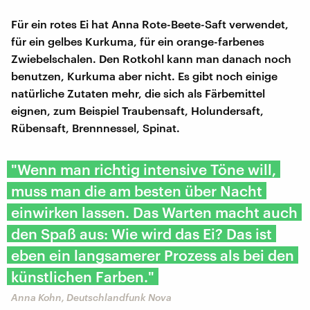
Für ein rotes Ei hat Anna Rote-Beete-Saft verwendet,
für ein gelbes Kurkuma, für ein orange-farbenes
Zwiebelschalen. Den Rotkohl kann man danach noch
benutzen, Kurkuma aber nicht. Es gibt noch einige
natürliche Zutaten mehr, die sich als Färbemittel
eignen, zum Beispiel Traubensaft, Holundersaft,
Rübensaft, Brennnessel, Spinat.
"Wenn man richtig intensive Töne will,
muss man die am besten über Nacht
einwirken lassen. Das Warten macht auch
den Spaß aus: Wie wird das Ei? Das ist
eben ein langsamerer Prozess als bei den
künstlichen Farben."
Anna Kohn, Deutschlandfunk Nova