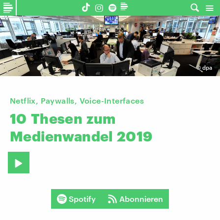
©
dpa
Netflix, Paywalls, Voice-Interfaces
10
Thesen
zum
Medienwandel
2019
Spotify
Abonnieren