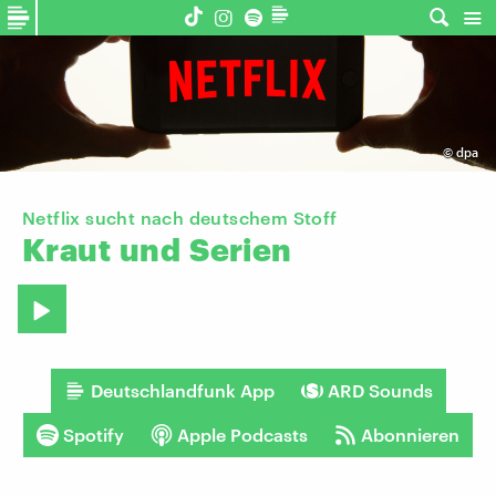
©
dpa
Netflix sucht nach deutschem Stoff
Kraut
und
Serien
Deutschlandfunk App
ARD Sounds
Spotify
Apple Podcasts
Abonnieren