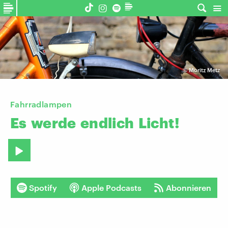
©
Moritz Metz
Fahrradlampen
Es
werde
endlich
Licht!
Spotify
Apple Podcasts
Abonnieren