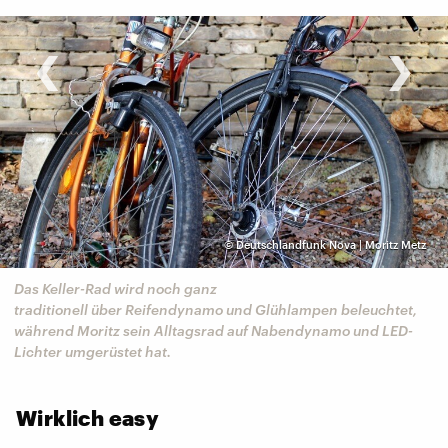
‹
›
©
Deutschlandfunk Nova | Moritz Metz
Das Keller-Rad wird noch ganz
traditionell über Reifendynamo und Glühlampen beleuchtet,
während Moritz sein Alltagsrad auf Nabendynamo und LED-
Lichter umgerüstet hat.
Wirklich easy