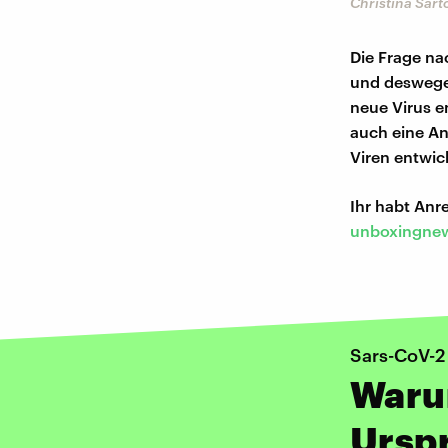
Christina Sarto
Die Frage na
und deswegen
neue Virus en
auch eine An
Viren entwic
Ihr habt An
unboxingnew
Sars-CoV-2
Waru
Urspr