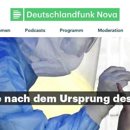
emen
Podcasts
Programm
Moderation
e
nach
dem
Ursprung
de