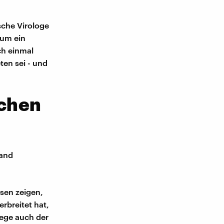
sche Virologe
 um ein
ch einmal
ten sei - und
ichen
g
hand
ysen zeigen,
erbreitet hat,
iege auch der