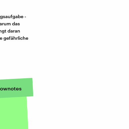
ngsaufgabe -
warum das
ängt daran
e gefährliche
ownotes
g