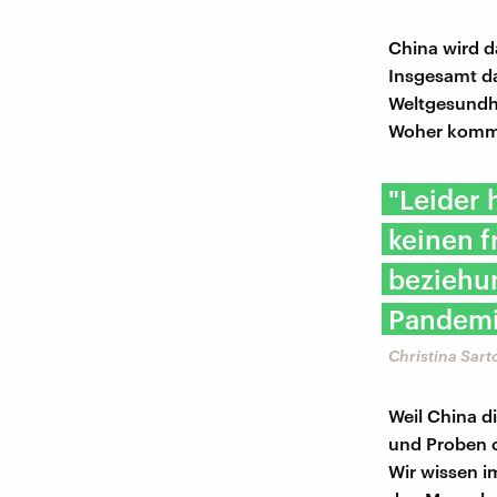
China wird da
Insgesamt da
Weltgesundhe
Woher kommt
"Leider
keinen f
beziehu
Pandemi
Christina Sarto
Weil China d
und Proben 
Wir wissen i