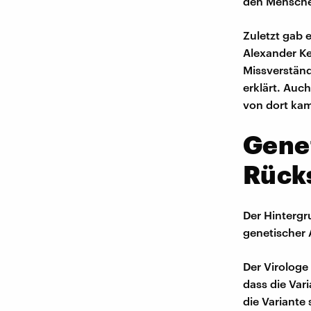
den Menschen
Zuletzt gab 
Alexander Ke
Missverständ
erklärt. Auc
von dort kam
Gene
Rücks
Der Hintergr
genetischer A
Der Virologe
dass die Vari
die Variante