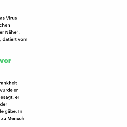
das Virus
schen
er Nähe",
n, datiert vom
 vor
rankheit
wurde er
gesagt, er
 der
le gäbe. In
h zu Mensch