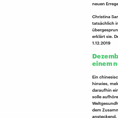
neuen Errege
Christina Sar
tatsächlich 
übergesprung
erklärt sie. 
1.12.2019
Dezembe
einem n
Ein chinesis
hinwies, mel
daraufhin ein
solle aufhör
Weltgesundhe
dem Zusamme
ansteckend.