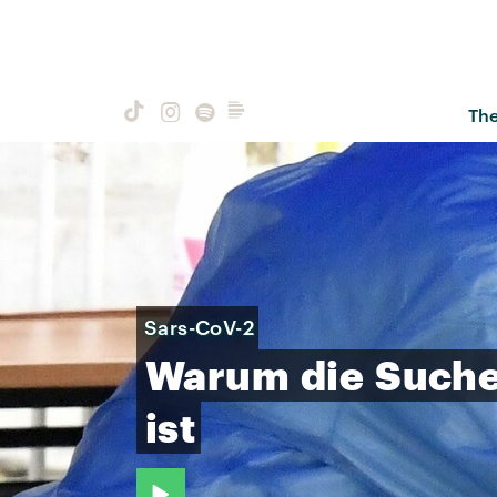
Th
Sars-CoV-2
Warum
die
Such
ist