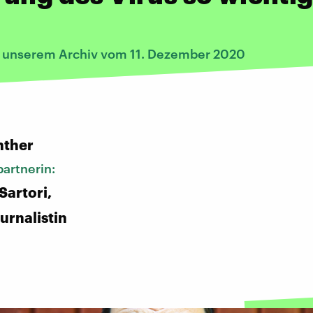
s unserem Archiv vom 11. Dezember 2020
:
nther
artnerin:
Sartori,
urnalistin