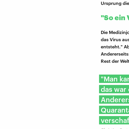
Ursprung die
"So ein 
Die Medizinj
das Virus au
entsteht." A
Andererseits
Rest der Welt
"Man ka
das war 
Anderers
Quarant
verschaf