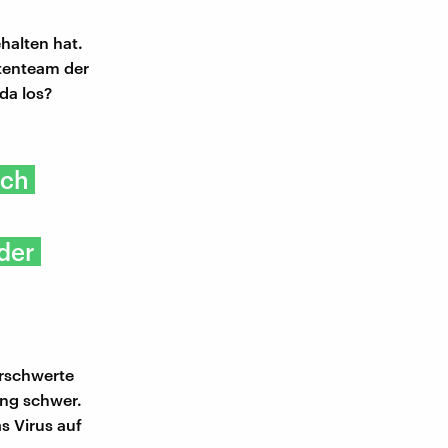
ehalten hat.
rtenteam der
da los?
och
der
erschwerte
ng schwer.
s Virus auf