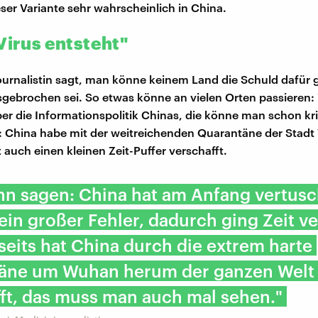
ser Variante sehr wahrscheinlich in China.
Virus entsteht"
ournalistin sagt, man könne keinem Land die Schuld dafür 
sgebrochen sei. So etwas könne an vielen Orten passieren: 
ber die Informationspolitik Chinas, die könne man schon kri
: China habe mit der weitreichenden Quarantäne der Sta
 auch einen kleinen Zeit-Puffer verschafft.
nn sagen: China hat am Anfang vertusc
ein großer Fehler, dadurch ging Zeit ve
eits hat China durch die extrem harte
äne um Wuhan herum der ganzen Welt 
ft, das muss man auch mal sehen."