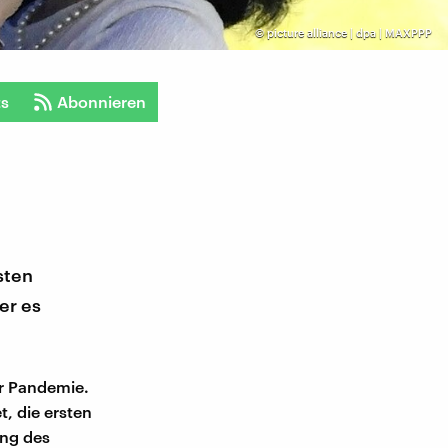
©
picture alliance | dpa | MAXPPP
ts
Abonnieren
sten
er es
ur Pandemie.
, die ersten
ung des