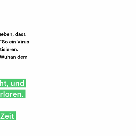
geben, dass
"So ein Virus
tisieren.
dt Wuhan dem
ht, und
rloren.
Zeit