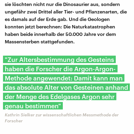
sie löschten nicht nur die Dinosaurier aus, sondern
ungefähr zwei Drittel aller Tier- und Pflanzenarten, die
es damals auf der Erde gab. Und die Geologen
konnten jetzt berechnen: Die Naturkatastrophen
haben beide innerhalb der 50.000 Jahre vor dem
Massensterben stattgefunden.
"Zur Altersbestimmung des Gesteins
haben die Forscher die Argon-Argon-
Methode angewendet: Damit kann man
das absolute Alter von Gesteinen anhand
der Menge des Edelgases Argon sehr
genau bestimmen"
Kathrin Sielker zur wissenschaftlichen Messmethode der
Forscher