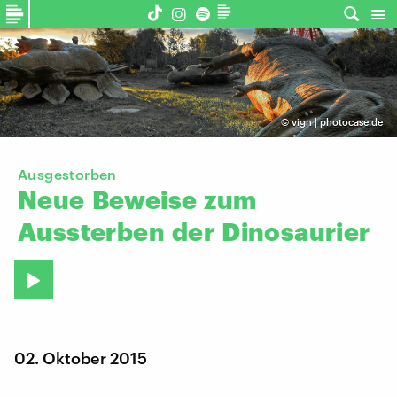
©
vign | photocase.de
Ausgestorben
Neue
Beweise
zum
Aussterben
der
Dinosaurier
02. Oktober 2015