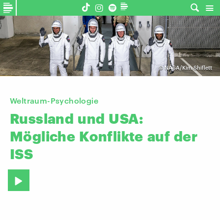
©
NASA/Kim Shiflett
Weltraum-Psychologie
Russland
und
USA:
Mögliche
Konflikte
auf
der
ISS