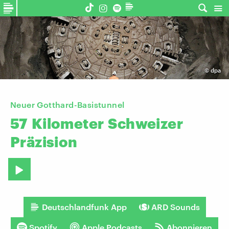
©
dpa
Neuer Gotthard-Basistunnel
57
Kilometer
Schweizer
Präzision
Deutschlandfunk App
ARD Sounds
Spotify
Apple Podcasts
Abonnieren