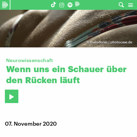
©
malodoran | photocase.de
Neurowissenschaft
Wenn
uns
ein
Schauer
über
den
Rücken
läuft
07. November 2020