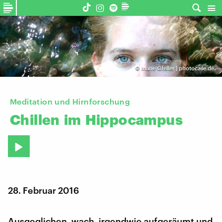
©
Marie Gfeller | photocase.de
Meditation und Hirnforschung
Chillen
im
Hippocampus
28. Februar 2016
Ausgeglichen, wach, irgendwie aufgeräumt und