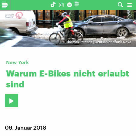
©
Thomas Reintjes | Deutschlandfunk Nova
New York
Warum
E-Bikes
nicht
erlaubt
sind
09. Januar 2018