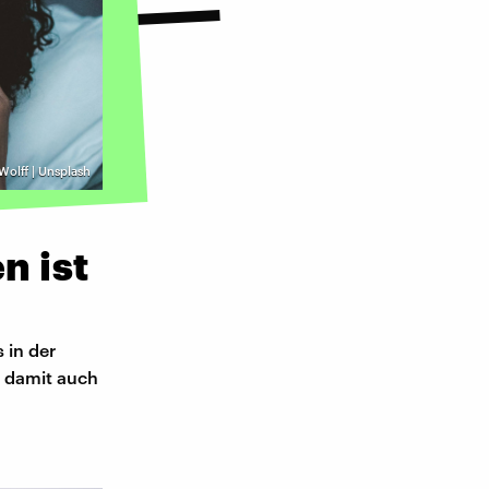
Wolff | Unsplash
n ist
 in der
n damit auch