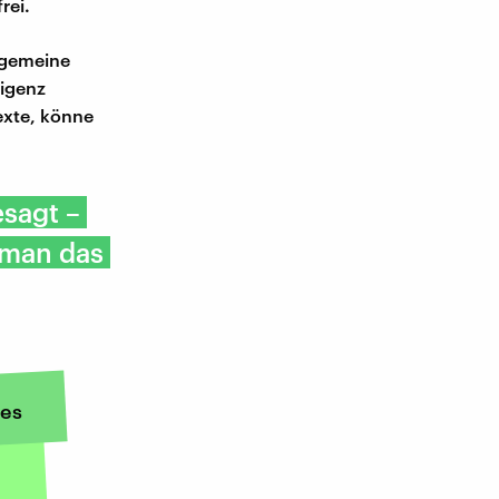
rei.
llgemeine
ligenz
exte, könne
esagt –
 man das
es