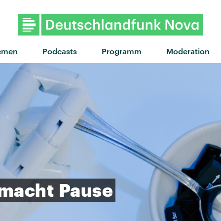
"L.U.C.K.Y" von Fcukers · "L.U.C.K.Y" vo
emen
Podcasts
Programm
Moderation
macht
Pause