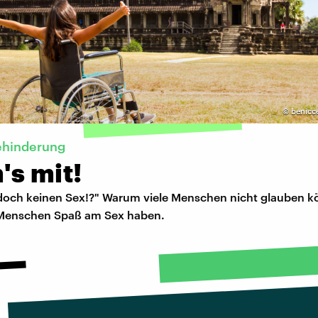
©
benicc
ehinderung
's mit!
doch keinen Sex!?" Warum viele Menschen nicht glauben k
 Menschen Spaß am Sex haben.