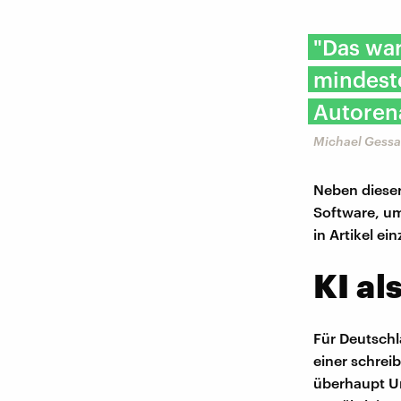
"Das wa
mindeste
Autoren
Michael Gessa
Neben dieser
Software, um
in Artikel ei
KI al
Für Deutschl
einer schreib
überhaupt Ur