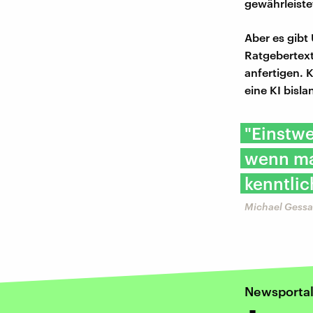
gewährleistet
Aber es gibt
Ratgebertext
anfertigen. 
eine KI bisl
"Einstwe
wenn man
kenntli
Michael Gessa
Newsportal