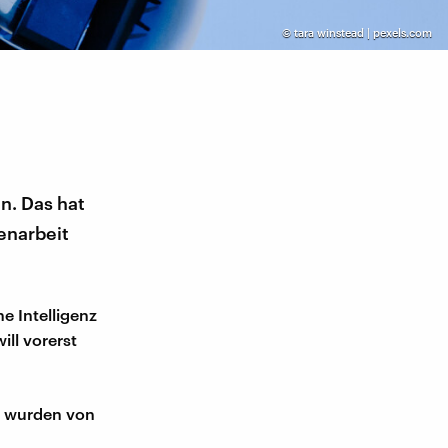
©
tara winstead | pexels.com
n. Das hat
enarbeit
e Intelligenz
will vorerst
d wurden von