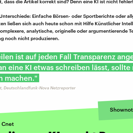
, dass die Artikel korrekt sind? Denn eine KI ist nicht fehlerf
 Unterschiede: Einfache Börsen- oder Sportberichte oder a
en ließen sich auch heute schon mit Hilfe Künstlicher Intel
Komplexere, analytische, originelle oder argumentierende T
ang noch nicht produzieren.
ilen ist auf jeden Fall Transparenz ang
 eine KI etwas schreiben lässt, sollte
ch machen."
t, Deutschlandfunk-Nova Netzreporter
Shownot
 Cnet