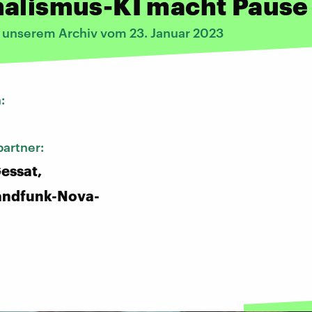
nalismus-KI macht Pause
s unserem Archiv vom 23. Januar 2023
n:
artner:
essat,
andfunk-Nova-