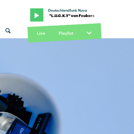
Deutschlandfunk Nova
n Fcukers · "L.U.C.K.Y" von Fcukers
Live
Playlist