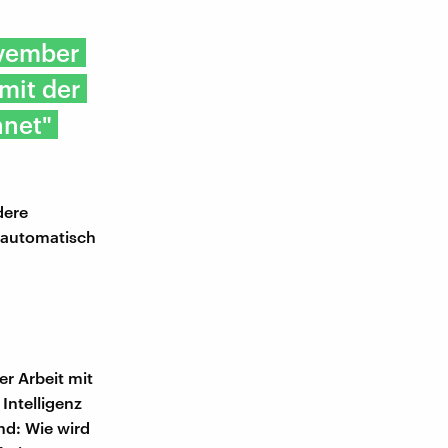
ovember
mit der
hnet"
dere
 automatisch
r Arbeit mit
Intelligenz
nd: Wie wird