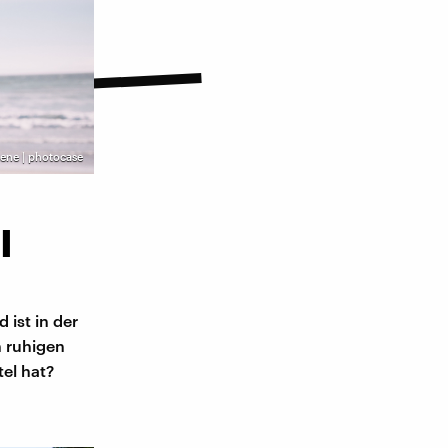
iene | photocase
l
 ist in der
n ruhigen
el hat?