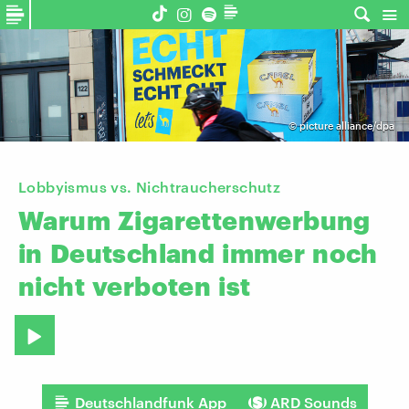
©
picture alliance/dpa
Lobbyismus vs. Nichtraucherschutz
Warum
Zigarettenwerbung
in
Deutschland
immer
noch
nicht
verboten
ist
Deutschlandfunk App
ARD Sounds