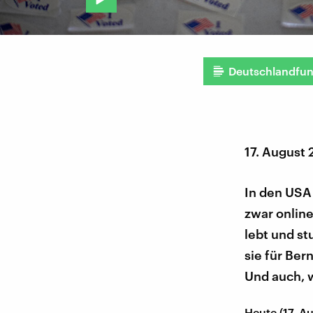
Deutschlandfu
17. August
In den USA
zwar online
lebt und st
sie für Ber
Und auch, w
Heute (17. A