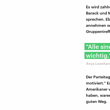
Es wird zah
Barack und 
sprechen. Eb
annehmen wir
Gruppentref
"Alle si
wichtig.
Anya Leonhar
Der Parteita
motiviert." 
Amerikaner w
haben, waren
guten Weg.