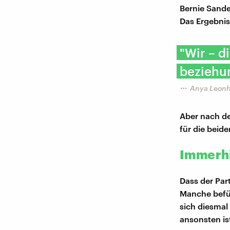
Bernie Sande
Das Ergebnis 
"Wir – d
beziehun
Anya Leonh
Aber nach de
für die beid
Immerhi
Dass der Par
Manche befür
sich diesmal
ansonsten is