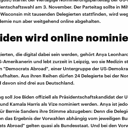
identschaftswahl am 3. November. Der Parteitag sollte in M
Wisconsin mit tausenden Delegierten stattfinden, wird we
emie nun aber weitgehend online abgehalten.
iden wird online nominie
ierten, die digital dabei sein werden, gehört Anya Leonhard
S-Amerikanerin und lebt zurzeit in Leipzig, wo sie Medizin st
n "Democrats Abroad", einer Untergruppe der US-Demokrat
ufhalten. Aus ihren Reihen dürfen 24 Delegierte bei der N
 davon sind drei aus Deutschland.
g soll Joe Biden offiziell als Präsidentschaftskandidat der 
nd Kamala Harris als Vize nominiert werden. Anya ist jed
 für Bernie Sanders ihre Stimme abzugeben: Denn die Delegi
en das Ergebnis der Vorwahlen abhängig vom jeweiligen Bu
ts Abroad" gelten quasi als Bundesstaat. Und bei den Vor