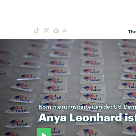
Th
Nominierungsparteitag der US-De
Anya
Leonhard
is