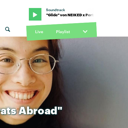
Soundtrack
The Man · "Glide" von NEIKED x Portugal. The Man · "Glide" von NE
Live
Playlist
ats
Abroad"