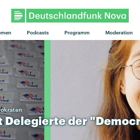
"Glide" von NEIKED x Portugal. 
emen
Podcasts
Programm
Moderation
mokraten
t
Delegierte
der
"Democr