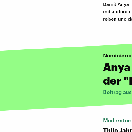
Damit Anya n
mit anderen 
reisen und d
Nominierun
Anya 
der 
Beitrag au
Moderator
Thilo Jah