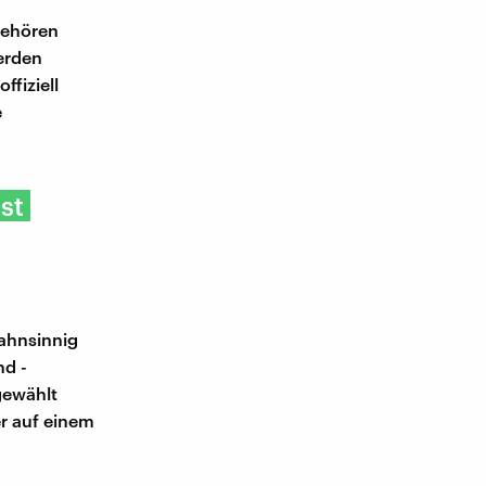
gehören
erden
fiziell
e
st
wahnsinnig
nd -
gewählt
er auf einem