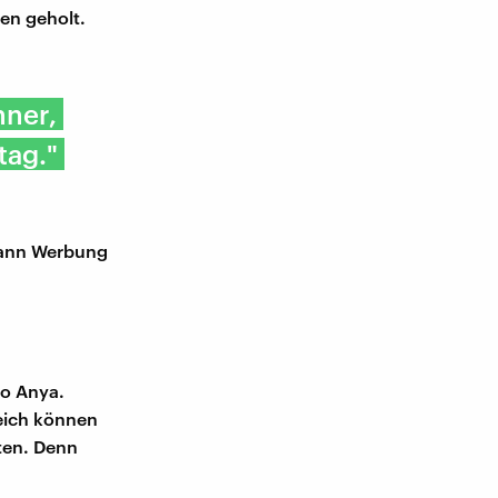
en geholt.
nner,
tag."
dann Werbung
so Anya.
eich können
ten. Denn