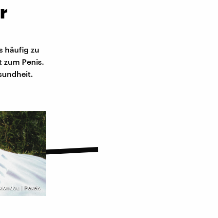
r
is häufig zu
 zum Penis.
esundheit.
Mondou | Pexels