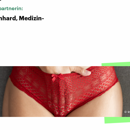
artnerin:
hard, Medizin-
n
©
I