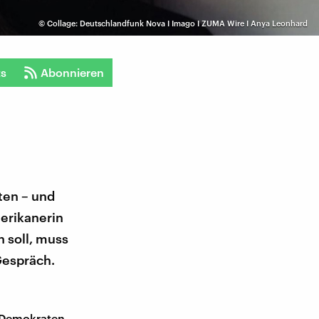
©
Collage: Deutschlandfunk Nova I Imago I ZUMA Wire I Anya Leonhard
ts
Abonnieren
ten – und
merikanerin
n soll, muss
 Gespräch.
S-Demokraten