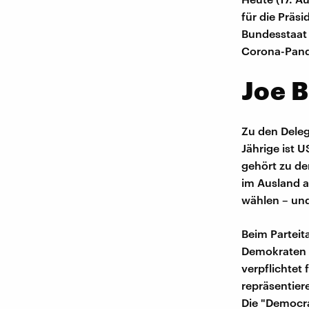
für die Präs
Bundesstaat 
Corona-Pand
Joe B
Zu den Deleg
Jährige ist U
gehört zu de
im Ausland a
wählen – und
Beim Parteita
Demokraten u
verpflichtet
repräsentier
Die "Democra