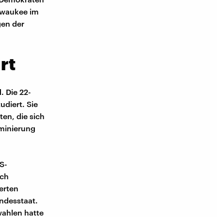
ilwaukee im
gen der
rt
. Die 22-
udiert. Sie
en, die sich
ominierung
US-
och
erten
ndesstaat.
wahlen hatte