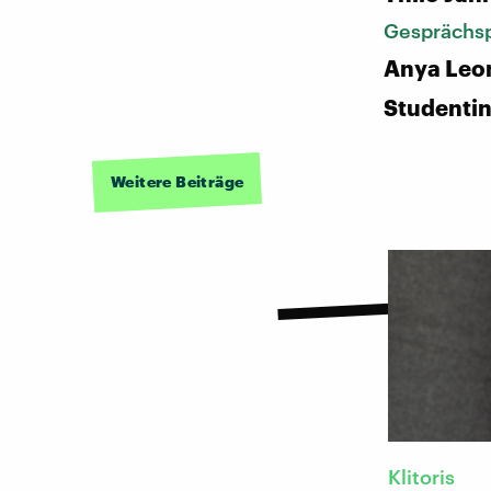
Gesprächsp
Anya Leon
Studenti
Weitere Beiträge
Klitoris