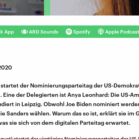
nk App
ARD Sounds
Spotify
Apple Podcas
 2020
 startet der Nominierungsparteitag der US-Demokra
. Eine der Delegierten ist Anya Leonhard: Die US-A
udiert in Leipzig. Obwohl Joe Biden nominiert werde
nie Sanders wählen. Warum das so ist, erklärt sie im
as sie sich von dem digitalen Parteitag erwartet.
ugust) startet der viertägige Nominierungsparteitag der U