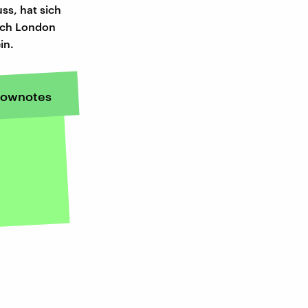
ss, hat sich
ach London
in.
ownotes