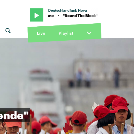
Deutschlandfunk Nova
 Main feat. Jane · "Round The Block" von 49th & Main feat. Jane · "
Live
Playlist
ende"