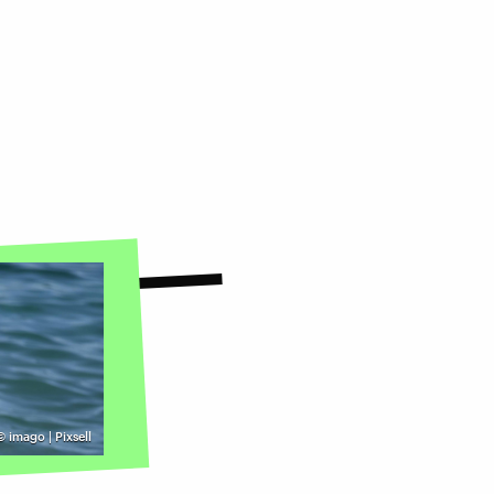
©
imago | Pixsell