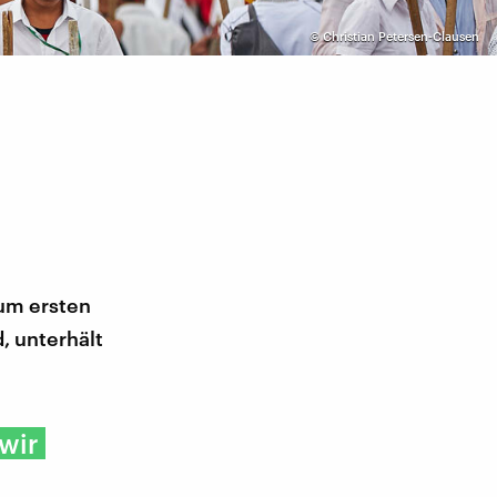
©
Christian Petersen-Clausen
zum ersten
, unterhält
wir