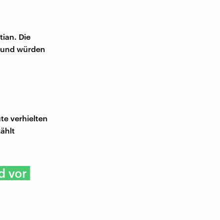
tian. Die
n und würden
ute verhielten
zählt
d vor