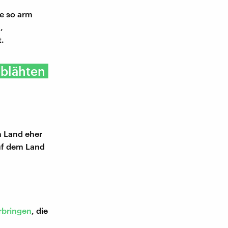
le so arm
,
t.
eblähten
n Land eher
auf dem Land
erbringen
, die