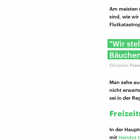
Am meisten ü
sind, wie wir
Flutkatastro
"Wir ste
Bäuchen 
Christian Pet
Man sehe auc
nicht erwart
sei in der Re
Freizei
In der Haup
mit
Handys t