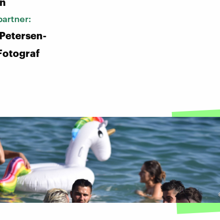
n
artner:
 Petersen-
Fotograf