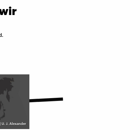
wir
d.
 U. J. Alexander