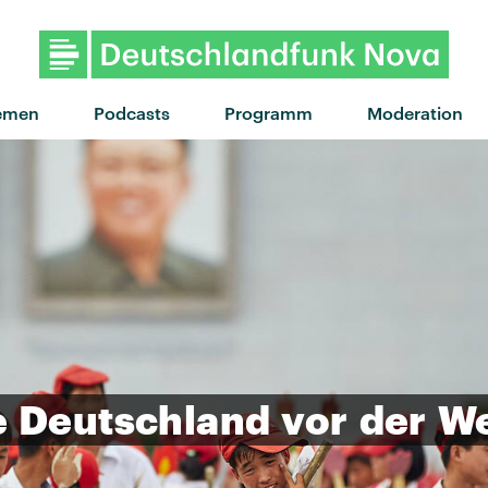
"Round The Block" von 49th &
emen
Podcasts
Programm
Moderation
e
Deutschland
vor
der
W