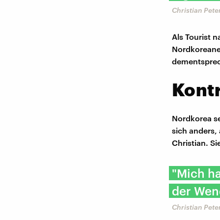
Christian Pete
Als Tourist n
Nordkoreaner
dementsprec
Kontr
Nordkorea sei
sich anders, 
Christian. S
"Mich ha
der Wend
Christian Pet