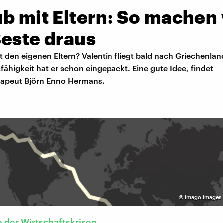
b mit Eltern: So machen 
Beste draus
t den eigenen Eltern? Valentin fliegt bald nach Griechenlan
higkeit hat er schon eingepackt. Eine gute Idee, findet
rapeut Björn Enno Hermans.
©
imago images |
 der Wirtschaftskrisen