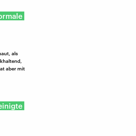
ormale
aut, als
khaltend,
at aber mit
einigte