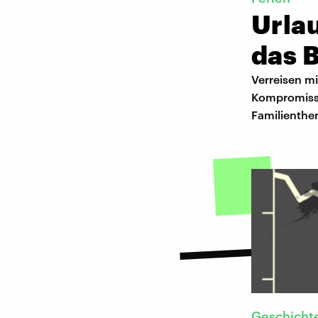
Urlau
das 
Verreisen mi
Kompromissfä
Familienthe
Geschichte