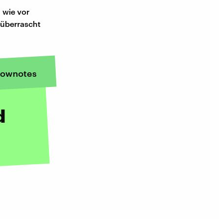
 wie vor
 überrascht
ownotes
d