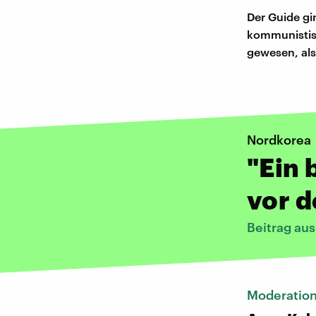
Der Guide gi
kommunistisc
gewesen, als 
Nordkorea
"Ein 
vor 
Beitrag au
Moderatio