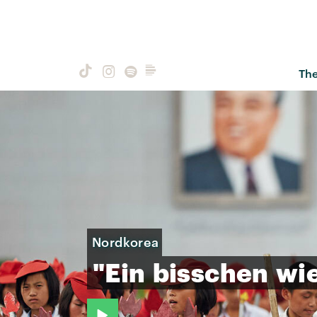
Th
Nordkorea
"Ein
bisschen
wi