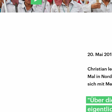
20. Mai 20
Christian l
Mal in Nord
sich mit M
"Über di
eigentli