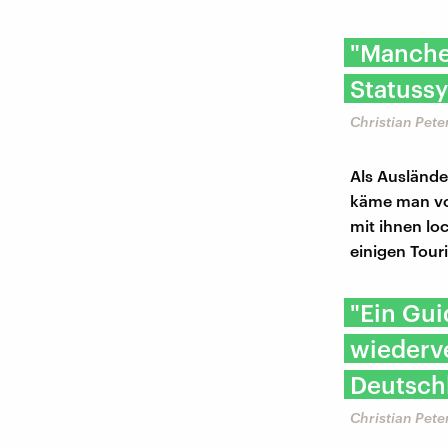
"Manche
Statussy
Christian Pet
Als Auslände
käme man vom
mit ihnen lo
einigen Tour
"Ein Gui
wiederve
Deutsch
Christian Pet