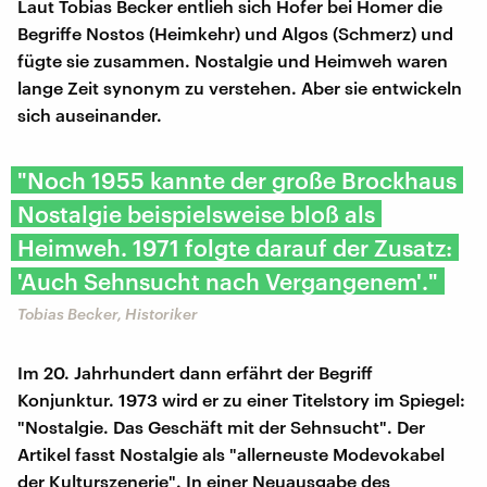
Laut Tobias Becker entlieh sich Hofer bei Homer die
Begriffe Nostos (Heimkehr) und Algos (Schmerz) und
fügte sie zusammen. Nostalgie und Heimweh waren
lange Zeit synonym zu verstehen. Aber sie entwickeln
sich auseinander.
"Noch 1955 kannte der große Brockhaus
Nostalgie beispielsweise bloß als
Heimweh. 1971 folgte darauf der Zusatz:
'Auch Sehnsucht nach Vergangenem'."
Tobias Becker, Historiker
Im 20. Jahrhundert dann erfährt der Begriff
Konjunktur. 1973 wird er zu einer Titelstory im Spiegel:
"Nostalgie. Das Geschäft mit der Sehnsucht". Der
Artikel fasst Nostalgie als "allerneuste Modevokabel
der Kulturszenerie". In einer Neuausgabe des