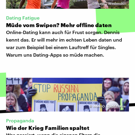
©
Imago | Westend61
Dating Fatigue
Müde vom Swipen? Mehr offline daten
Online-Dating kann auch für Frust sorgen. Dennis
kennt das. Er will mehr im echten Leben daten und
war zum Beispiel bei einem Lauftreff für Singles.
Warum uns Dating-Apps so müde machen.
©
IMAGO I ZUMA Wire
Propaganda
Wie der Krieg Familien spaltet
Was passiert, wenn die eigenen Eltern die