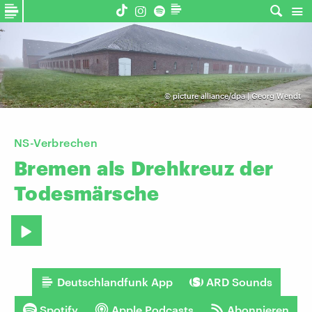
©
picture alliance/dpa | Georg Wendt
NS-Verbrechen
Bremen
als
Drehkreuz
der
Todesmärsche
Deutschlandfunk App
ARD Sounds
Spotify
Apple Podcasts
Abonnieren