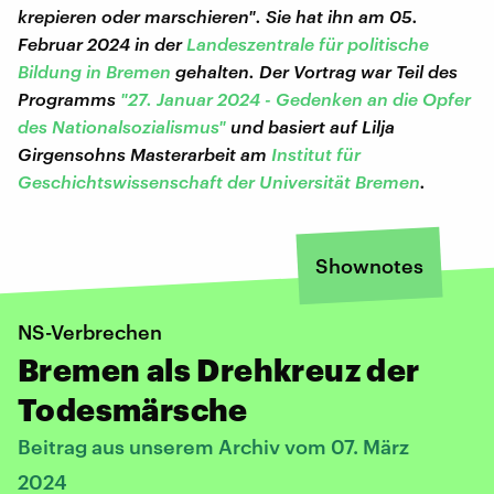
krepieren oder marschieren". Sie hat ihn am 05.
Februar 2024 in der
Landeszentrale für politische
Bildung in Bremen
gehalten. Der Vortrag war Teil des
Programms
"27. Januar 2024 - Gedenken an die Opfer
des Nationalsozialismus"
und basiert auf Lilja
Girgensohns Masterarbeit am
Institut für
Geschichtswissenschaft der Universität Bremen
.
Shownotes
NS-Verbrechen
Bremen als Drehkreuz der
Todesmärsche
Beitrag aus unserem Archiv vom 07. März
2024