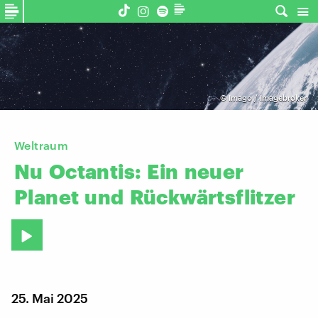
©
Imago / Imagebroker
Weltraum
Nu
Octantis:
Ein
neuer
Planet
und
Rückwärtsflitzer
25. Mai 2025