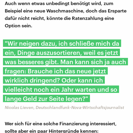
Auch wenn etwas unbedingt benötigt wird, zum
Beispiel eine neue Waschmaschine, doch das Ersparte
dafür nicht reicht, könnte die Ratenzahlung eine
Option sein.
"Wir neigen dazu, ich schließe mich da
ein, Dinge auszusortieren, weil es jetzt
was besseres gibt. Man kann sich ja auch
fragen: Brauche ich das neue jetzt
wirklich dringend? Oder kann ich
vielleicht noch ein Jahr warten und so
lange Geld zur Seite legen?"
Nicolas Lieven, Deutschlandfunk-Nova-Wirtschaftsjournalist
Wer sich für eine solche Finanzierung interessiert,
sollte aber ein paar Hintergründe kennen: