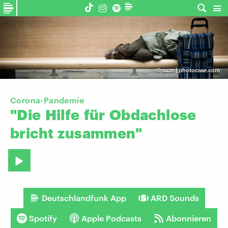
©
suze | photocase.com
Corona-Pandemie
"Die
Hilfe
für
Obdachlose
bricht
zusammen"
Deutschlandfunk App
ARD Sounds
Spotify
Apple Podcasts
Abonnieren