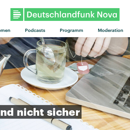
"This time for real" von Chet 
emen
Podcasts
Programm
Moderation
ind
nicht
sicher