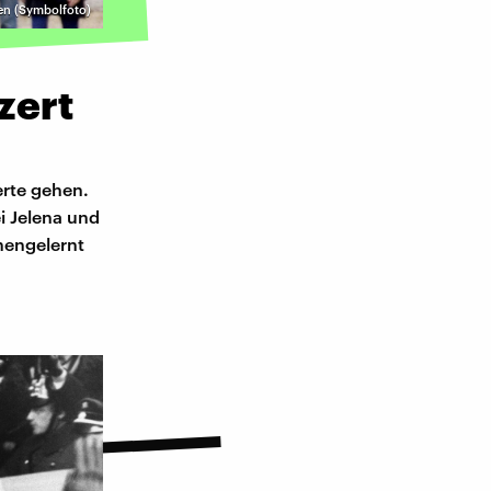
sen (Symbolfoto)
zert
erte gehen.
i Jelena und
nengelernt