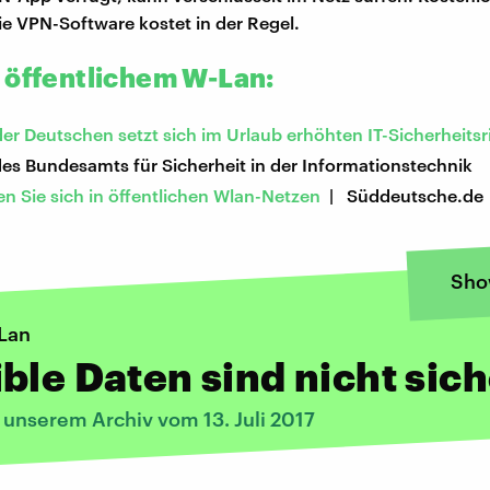
die VPN-Software kostet in der Regel.
 öffentlichem W-Lan:
er Deutschen setzt sich im Urlaub erhöhten IT-Sicherheitsr
es Bundesamts für Sicherheit in der Informationstechnik
n Sie sich in öffentlichen Wlan-Netzen
| Süddeutsche.de
Sho
Lan
ble Daten sind nicht sic
 unserem Archiv vom 13. Juli 2017