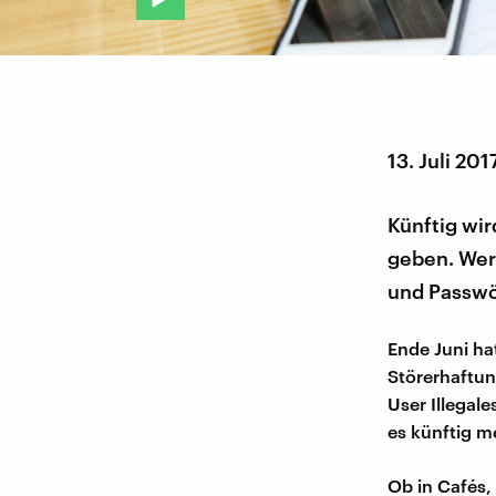
13. Juli 201
Künftig wi
geben. Wer 
und Passw
Ende Juni ha
Störerhaftun
User Illegal
es künftig m
Ob in Cafés,