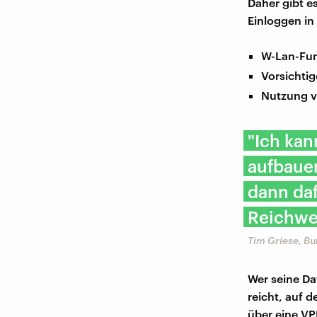
Daher gibt e
Einloggen in
W-Lan-Fun
Vorsichti
Nutzung v
"Ich kan
aufbaue
dann daf
Reichwei
Tim Griese, Bu
Wer seine Da
reicht, auf 
über eine VP