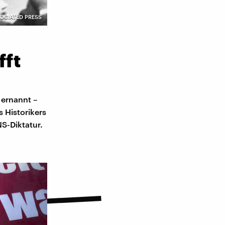
SSOCIATED PRESS
fft
 ernannt –
 Historikers
S-Diktatur.