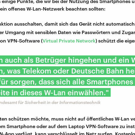
s einige Punkte, die wir bei der Nutzung des Smartphones 
 ein offenes W-Lan-Netzwerk beachten sollten:
ktion ausschalten, damit sich das Gerät nicht automatisch
ger Umgang mit sensiblen Daten wie Passwörtern und Zug
on VPN-Software (
Virtual Private Network
) schützt die eig
n auch als Betrüger hingehen und ein 
n, was Telekom oder Deutsche Bahn he
ür sorgen, dass sich alle Smartphones 
te in dieses W-Lan einwählen."
ndesamt für Sicherheit in der Informationstechnik
ten schützen möchte, muss nicht auf öffentliches W-Lan ve
dem Smartphone oder auf dem Laptop VPN-Software zu insta
N-App verfügt, kann verschlüsselt im Netz surfen. Kostenlo