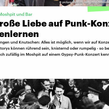
©
picture-alliance/ dpa | epa Christen
Moshpit und Bar
große Liebe auf Punk-Kon
enlernen
ingen und Knutschen: Alles ist möglich, wenn wir auf Konz
orys können rührend sein, knisternd oder rumpelig - so be
 sich zufällig im Moshpit auf einem Gypsy-Punk-Konzert ken