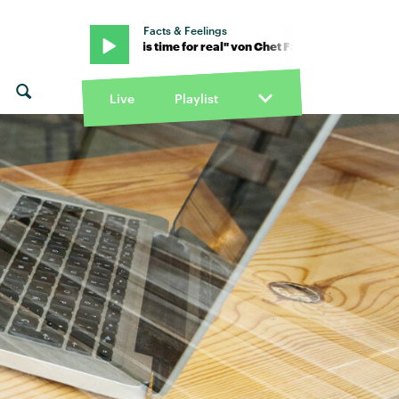
Facts & Feelings
Faker · "This time for real" von Chet Faker · "This time for real" von
Live
Playlist