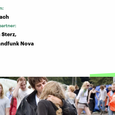
n:
bach
artner:
 Sterz,
andfunk Nova