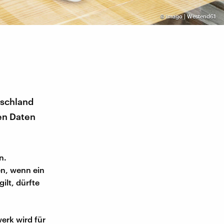
©
imago | Westend61
tschland
hen Daten
n.
en, wenn ein
ilt, dürfte
erk wird für