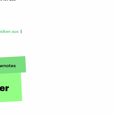
isiken aus
|
wnotes
her