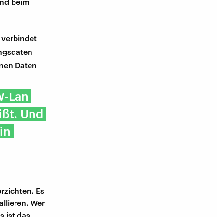
und beim
 verbindet
angsdaten
enen Daten
W-Lan
ißt. Und
in
rzichten. Es
llieren. Wer
s ist das