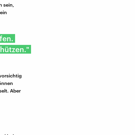
h sein,
ein
fen.
chützen."
vorsichtig
können
selt. Aber