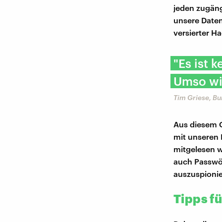
jeden zugäng
unsere Daten
versierter H
"Es ist 
Umso wic
Tim Griese, Bu
Aus diesem G
mit unseren
mitgelesen we
auch Passwör
auszuspioni
Tipps f