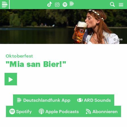
©
dpa
Oktoberfest
"Mia
san
Bier!"
Deutschlandfunk App
ARD Sounds
Spotify
Apple Podcasts
Abonnieren