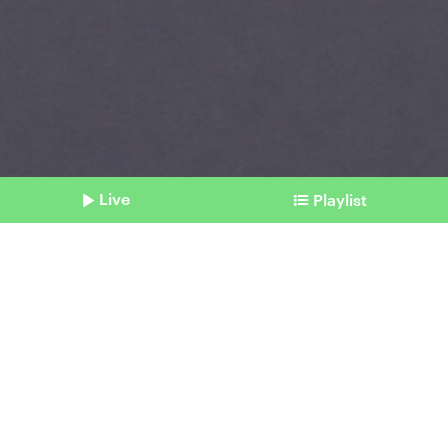
Live
Playlist
©
picture alliance / VisualEyze | Nikky
Shownotes
Online-Dating
Männer hoffen, Frauen