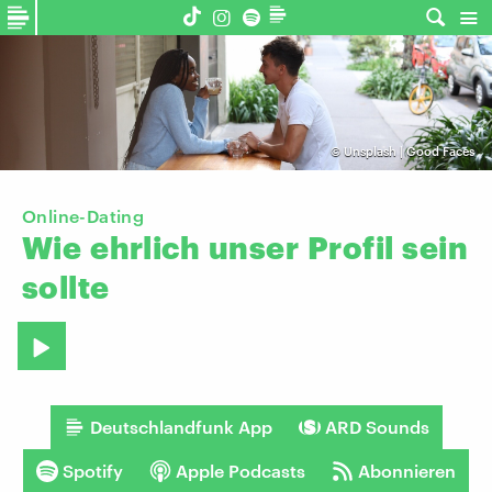
©
Unsplash | Good Faces
Online-Dating
Wie
ehrlich
unser
Profil
sein
sollte
Deutschlandfunk App
ARD Sounds
Spotify
Apple Podcasts
Abonnieren