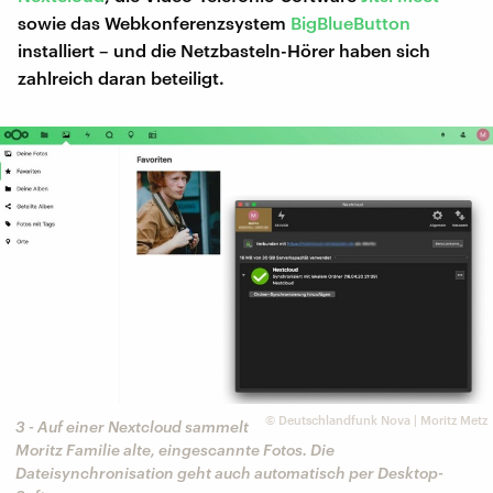
sowie das Webkonferenzsystem
BigBlueButton
installiert – und die Netzbasteln-Hörer haben sich
zahlreich daran beteiligt.
©
Deutschlandfunk Nova | Moritz Metz
3 - Auf einer Nextcloud sammelt
Moritz Familie alte, eingescannte Fotos. Die
Dateisynchronisation geht auch automatisch per Desktop-