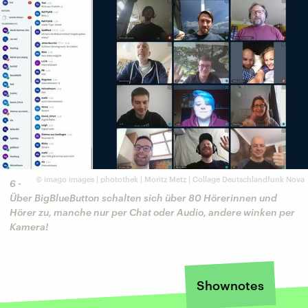
©
imago images | photothek | Moritz Metz | Collage Deutschlandfunk Nova
6 -
Über BigBlueButton schalten sich über 80 Hörerinnen und
Hörer zu, manche nur per Chat oder Audio, andere winken per
Kamera!
Shownotes