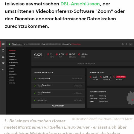
teilweise asymetrischen
DSL-Anschlüssen
, der
umstrittenen Videokonferenz-Software "Zoom" oder
den Diensten anderer kalifornischer Datenkraken
zurechtzukommen.
©
Deutschlandfunk Nova | Moritz Metz
1 - Bei einem deutschen Hoster
mietet Moritz einen virtuellen Linux-Server - er lässt sich über
ein schickes Webinterface starten und auf- und abstocken.