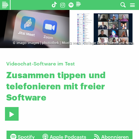
©
imago images | photothek | Moritz Metz | Collage Deutschlandfunk Nova
Videochat-Software im Test
Zusammen
tippen
und
telefonieren
mit
freier
Software
Spotify
Apple Podcasts
Abonnieren