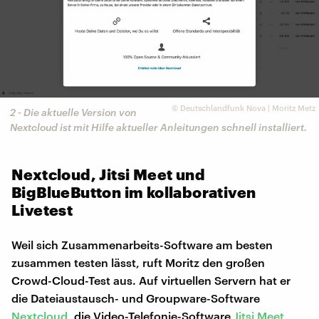
©
Deutschlandfunk Nova | Moritz Metz
2 - Die aktuelle Version von
Nextcloud ist mit Hilfe aktueller Anleitungen schnell installiert.
Nextcloud, Jitsi Meet und
BigBlueButton im kollaborativen
Livetest
Weil sich Zusammenarbeits-Software am besten
zusammen testen lässt, ruft Moritz den großen
Crowd-Cloud-Test aus. Auf virtuellen Servern hat er
die Dateiaustausch- und Groupware-Software
Nextcloud
, die Video-Telefonie-Software
Jitsi Meet