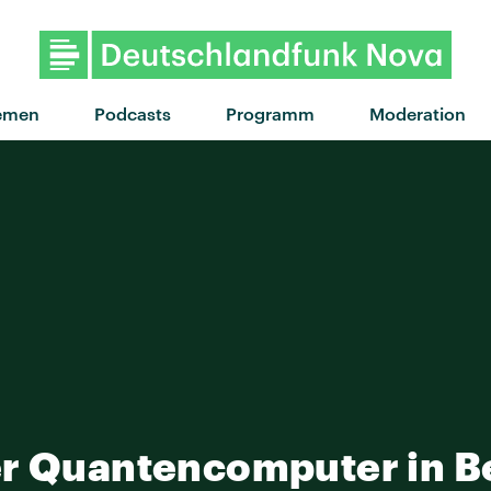
emen
Podcasts
Programm
Moderation
er Quantencomputer in B