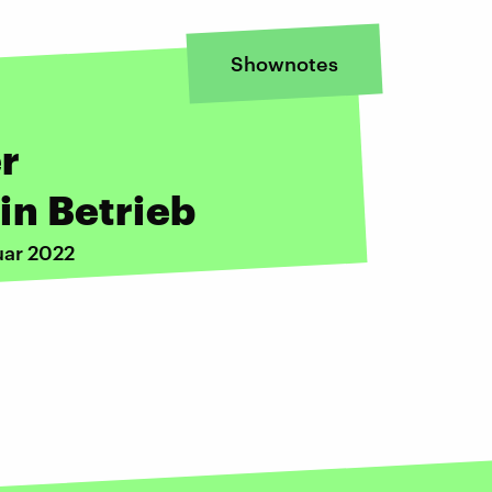
Shownotes
r
n Betrieb
uar 2022