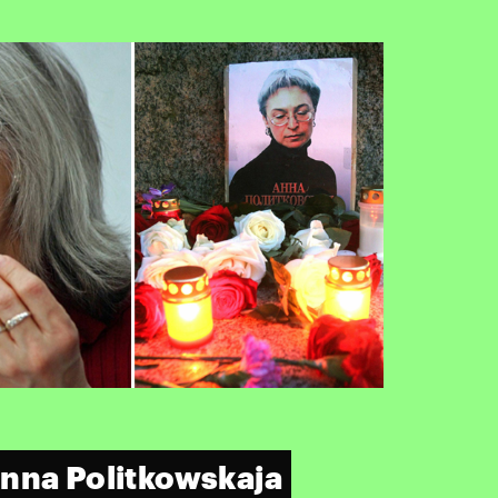
nna Politkowskaja