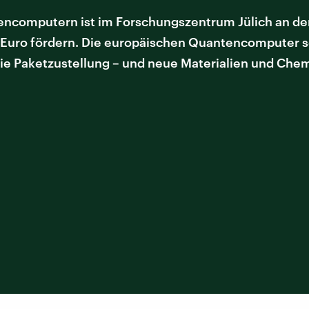
encomputern ist im Forschungszentrum Jülich an de
den Euro fördern. Die europäischen Quantencomputer
 die Paketzustellung – und neue Materialien und Chem