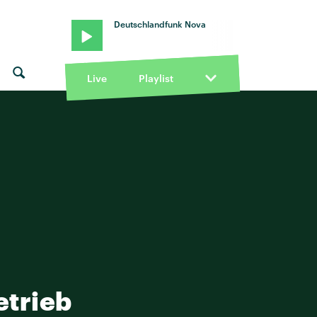
Deutschlandfunk Nova
Live
Playlist
etrieb