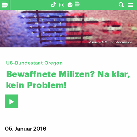
©
misterQM | photocase.de
US-Bundestaat Oregon
Bewaffnete
Milizen?
Na
klar,
kein
Problem!
05. Januar 2016