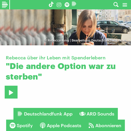
©
Rebecca Jung | Bearbeitung Deutschlandfunk Nova
Rebecca über ihr Leben mit Spenderlebern
"Die
andere
Option
war
zu
sterben"
Deutschlandfunk App
ARD Sounds
Spotify
Apple Podcasts
Abonnieren