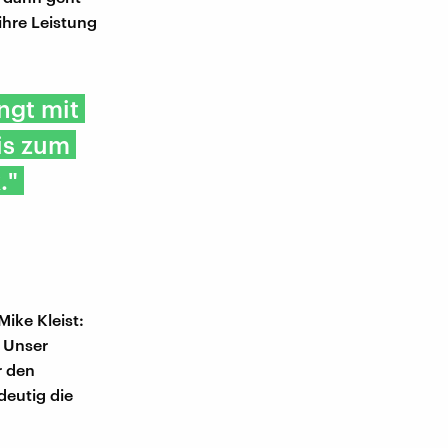
ihre Leistung
ngt mit
is zum
."
ike Kleist:
. Unser
r den
deutig die