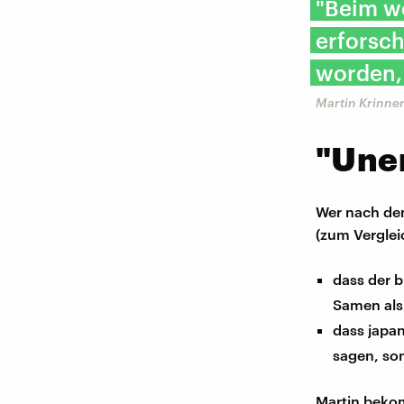
"Beim we
erforsch
worden, 
Martin Krinner
"Une
Wer nach de
(zum Verglei
dass der b
Samen als
dass japa
sagen, son
Martin beko