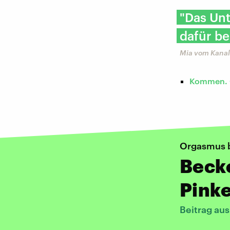
"Das Unt
dafür be
Mia vom Kanal 
Kommen. Ö
Orgasmus 
Beck
Pinke
Beitrag au