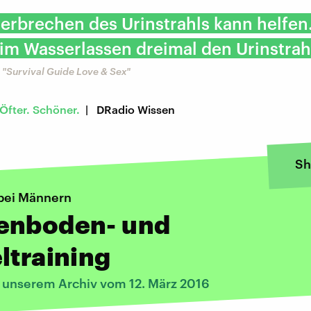
erbrechen des Urinstrahls kann helfen.
im Wasserlassen dreimal den Urinstrahl
"Survival Guide Love & Sex"
fter. Schöner.
| DRadio Wissen
Sh
bei Männern
enboden- und
ltraining
s unserem Archiv vom 12. März 2016