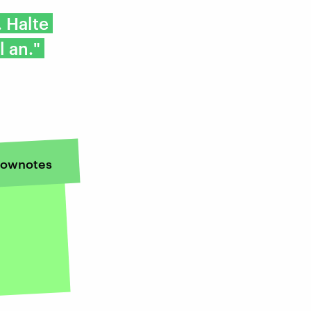
 Halte
 an."
ownotes