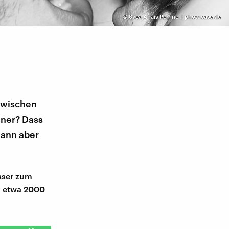
©
Svea Anais Perrine. | photocase.de
nzwischen
nner? Dass
kann aber
esser zum
n etwa 2000