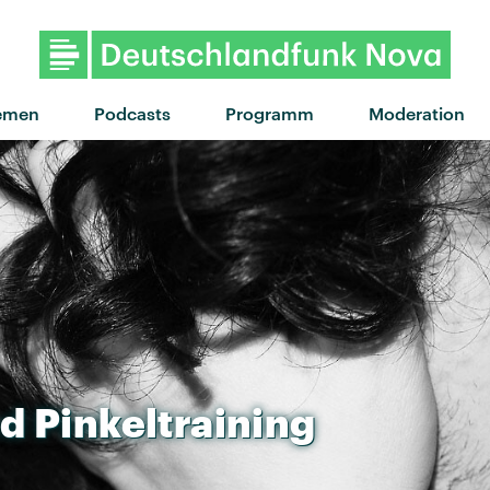
"Superior" von Gentleman ·
emen
Podcasts
Programm
Moderation
d
Pinkeltraining