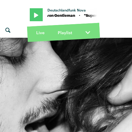
Deutschlandfunk Nova
 "Superior" von Gentleman · "Superior" von Gentleman
Live
Playlist