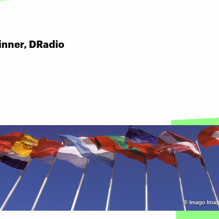
inner, DRadio
©
Imago Imag