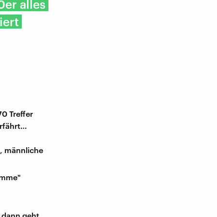
0er alles
iert
0 Treffer
erfährt…
t, männliche
komme"
 dann geht