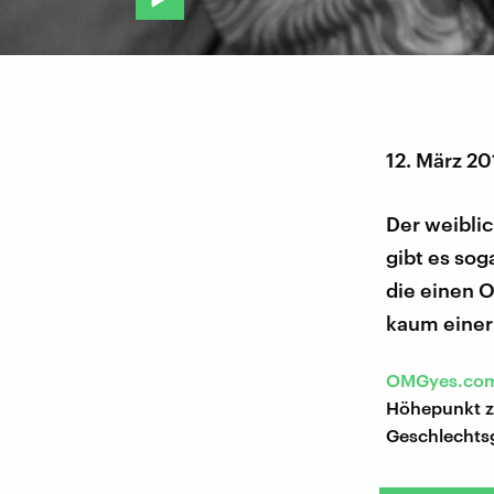
12. März 2
Der weibli
gibt es so
die einen O
kaum eine
OMGyes.co
Höhepunkt z
Geschlechts