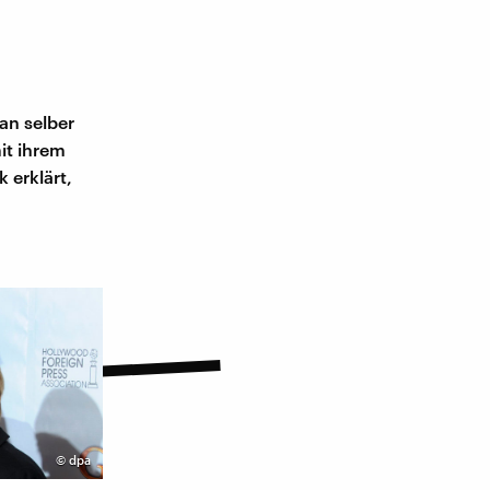
an selber
mit ihrem
 erklärt,
©
dpa