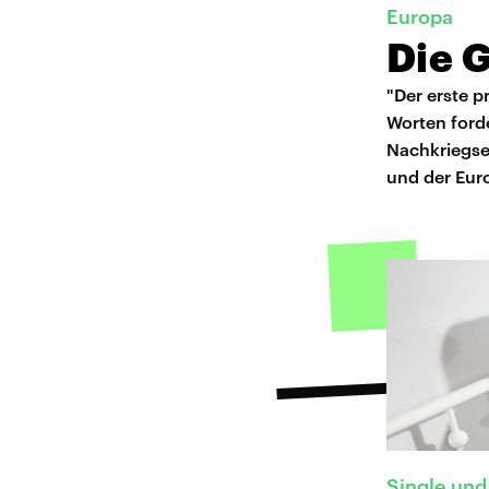
Europa
Die 
"Der erste p
Worten ford
Nachkriegseu
und der Eur
Single und