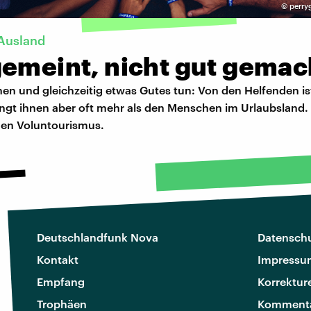
©
perry
Ausland
gemeint, nicht gut gemac
en und gleichzeitig etwas Gutes tun: Von den Helfenden is
ingt ihnen aber oft mehr als den Menschen im Urlaubsland.
en Voluntourismus.
Deutschlandfunk Nova
Datenschu
Kontakt
Impressu
Empfang
Korrektur
Trophäen
Kommenta