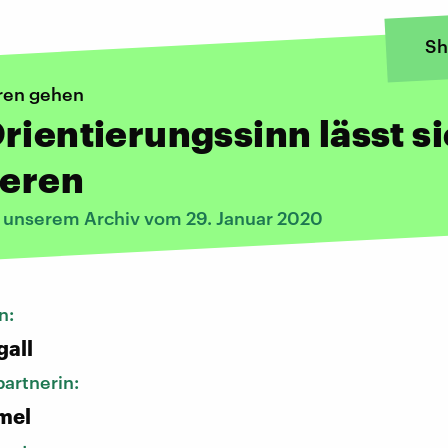
Sh
oren gehen
rientierungssinn lässt s
ieren
s unserem Archiv vom 29. Januar 2020
n:
gall
artnerin:
mel