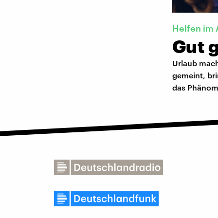
Helfen im 
Gut 
Urlaub mach
gemeint, br
das Phänom