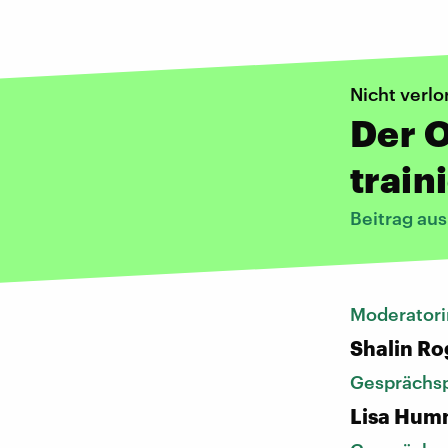
Nicht verl
Der O
train
Beitrag au
Moderatori
Shalin Ro
Gesprächsp
Lisa Hum