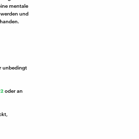
eine mentale
t werden und
rhanden.
ir unbedingt
52
oder an
ckt,