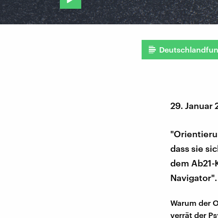
Deutschlandfu
29. Januar
"Orientierun
dass sie si
dem Ab21-K
Navigator".
Warum der Or
verrät der P