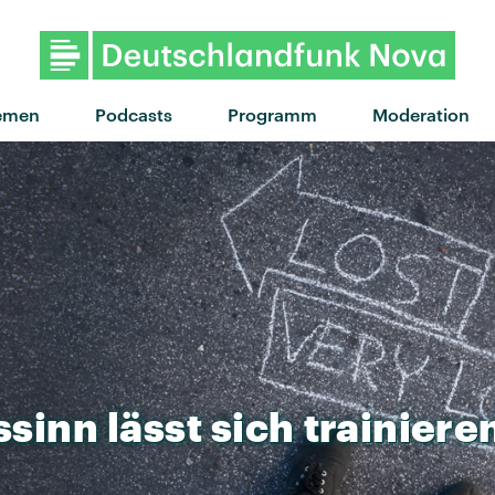
emen
Podcasts
Programm
Moderation
ssinn
lässt
sich
trainiere