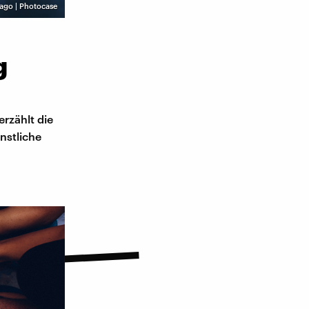
ago | Photocase
g
rzählt die
nstliche