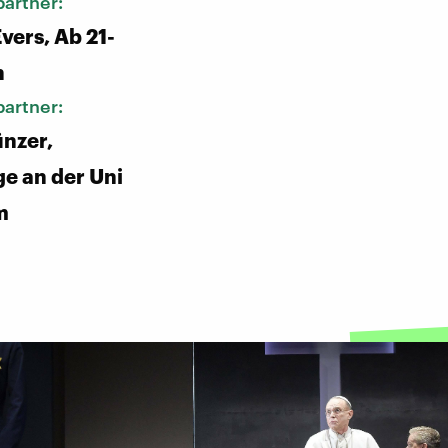
artner:
vers, Ab 21-
n
artner:
nzer,
e an der Uni
m