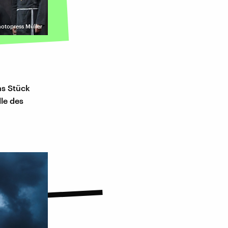
hotopress Müller
as Stück
lle des