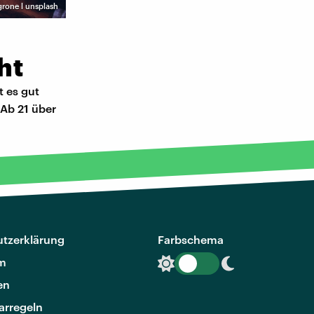
grone l unsplash
ht
t es gut
 Ab 21 über
tzerklärung
Farbschema
m
en
rregeln