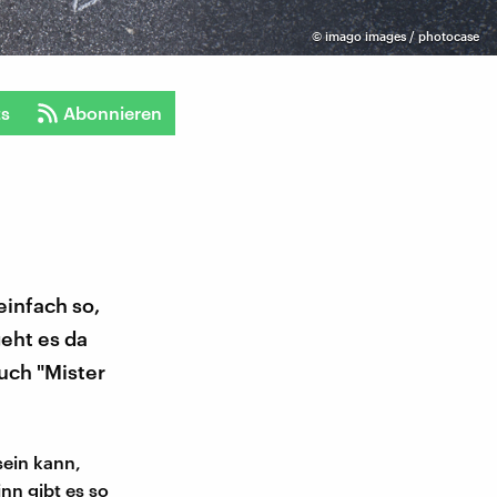
©
imago images / photocase
ts
Abonnieren
 einfach so,
geht es da
uch "Mister
sein kann,
nn gibt es so