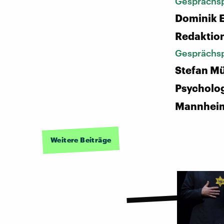
Gesprächsp
Dominik E
Redaktio
Gesprächsp
Stefan Mü
Psycholog
Mannhei
Weitere Beiträge