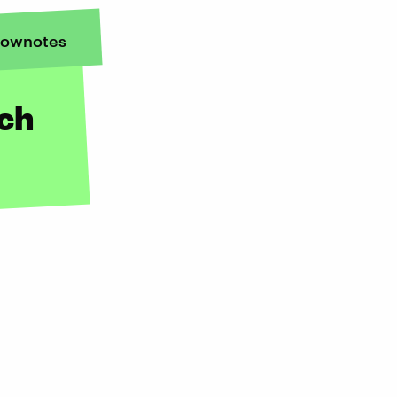
ownotes
ich