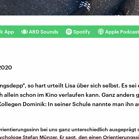
nk App
ARD Sounds
Spotify
Apple Podcas
 2020
gsdepp", so hart urteilt Lisa über sich selbst. Es sei
ch allein schon im Kino verlaufen kann. Ganz anders 
ollegen Dominik: In seiner Schule nannte man ihn a
ientierungssinn bei uns ganz unterschiedlich ausgeprägt 
sychologe Stefan Münzer. Er sagt, den einen Orientierungssi