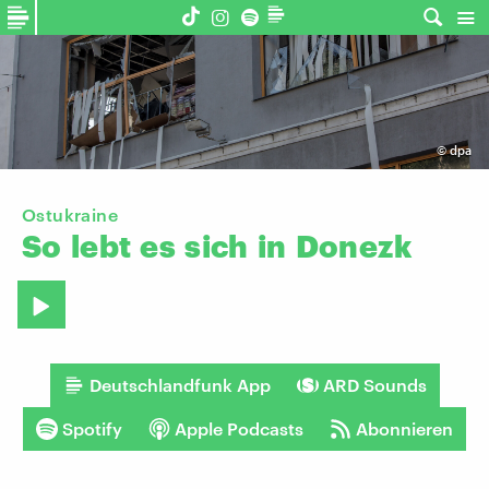
©
dpa
Ostukraine
So
lebt
es
sich
in
Donezk
Deutschlandfunk App
ARD Sounds
Spotify
Apple Podcasts
Abonnieren