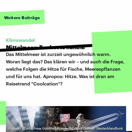
Weitere Beiträge
Klimawandel
Mittelmeer: Too hot to handle
Das Mittelmeer ist zurzeit ungewöhnlich warm.
Woran liegt das? Das klären wir – und auch die Frage,
welche Folgen die Hitze für Fische, Meerespflanzen
und für uns hat. Apropos: Hitze. Was ist dran am
Reisetrend "Coolcation"?
©
imago | Zuma Press Gottfried Czepluch | dpa | Collage: Deutschlandfunk